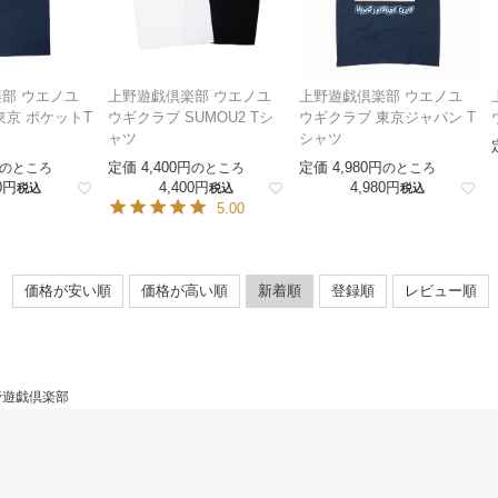
部 ウエノユ
上野遊戯倶楽部 ウエノユ
上野遊戯倶楽部 ウエノユ
東京 ポケットT
ウギクラブ SUMOU2 Tシ
ウギクラブ 東京ジャパン T
ャツ
シャツ
定価
4,400
定価
4,980
のところ
のところ
のところ
0
4,400
4,980
税込
税込
税込
5.00
価格が安い順
価格が高い順
新着順
登録順
レビュー順
野遊戯倶楽部