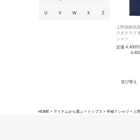
U
V
W
X
Z
上野遊戯倶楽
ウギクラブ 
シャツ
定価
4,400
4,40
並び替え
HOME
アイテムから選ぶ
トップス
半袖Ｔシャツ
上