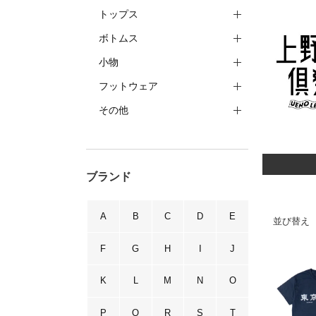
トップス
ボトムス
小物
フットウェア
その他
ブランド
A
B
C
D
E
並び替え
F
G
H
I
J
K
L
M
N
O
P
Q
R
S
T