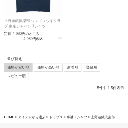
上野遊戯倶楽部 ウエノユウギクラ
ブ 東京ジャパン Tシャツ
定価
4,980
のところ
4,980
税込
並び替え
価格が安い順
価格が高い順
新着順
登録順
レビュー順
5
件中
1
-
5
件表示
HOME
アイテムから選ぶ
トップス
半袖Ｔシャツ
上野遊戯倶楽部