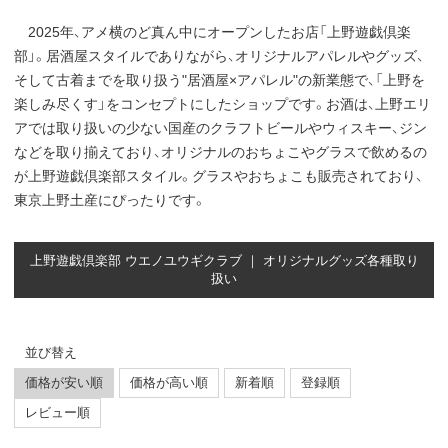
2025年、アメ横のど真ん中にオープンしたお店「上野遊戯倶楽
部」。居酒屋スタイルでありながら、オリジナルアパレルやグッズ、
そして古着までを取り扱う"居酒屋×アパレル"の新業態で、「上野を
楽しみ尽くす」をコンセプトにしたショップです。お酒は、上野エリ
アでは取り扱いの少ない国産のクラフトビールやウィスキー、ジン
などを取り揃えており、オリジナルのおちょこやグラスで飲めるの
が上野遊戯倶楽部スタイル。グラスやおちょこも販売されており、
東京上野土産にぴったりです。
上野遊戯倶楽部 ウエノユウギクラブ ｜ オリジナルグッズ各種取り
扱い
並び替え
価格が安い順
価格が高い順
新着順
登録順
レビュー順