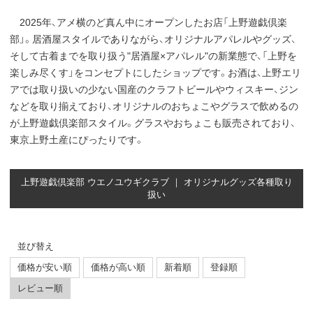
2025年、アメ横のど真ん中にオープンしたお店「上野遊戯倶楽
部」。居酒屋スタイルでありながら、オリジナルアパレルやグッズ、
そして古着までを取り扱う"居酒屋×アパレル"の新業態で、「上野を
楽しみ尽くす」をコンセプトにしたショップです。お酒は、上野エリ
アでは取り扱いの少ない国産のクラフトビールやウィスキー、ジン
などを取り揃えており、オリジナルのおちょこやグラスで飲めるの
が上野遊戯倶楽部スタイル。グラスやおちょこも販売されており、
東京上野土産にぴったりです。
上野遊戯倶楽部 ウエノユウギクラブ ｜ オリジナルグッズ各種取り
扱い
並び替え
価格が安い順
価格が高い順
新着順
登録順
レビュー順