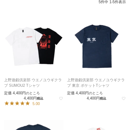
5
件中
1
-
5
件表示
上野遊戯倶楽部 ウエノユウギクラ
上野遊戯倶楽部 ウエノユウギクラ
ブ SUMOU2 Tシャツ
ブ 東京 ポケットTシャツ
定価
4,400
定価
4,400
のところ
のところ
4,400
4,400
税込
税込
5.00