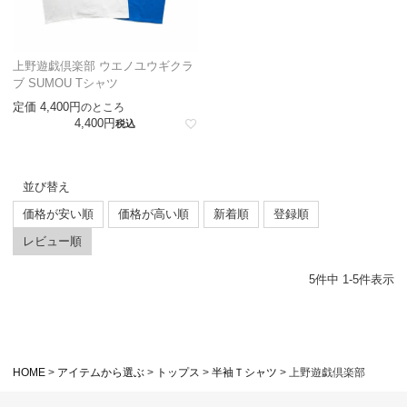
上野遊戯倶楽部 ウエノユウギクラ
ブ SUMOU Tシャツ
定価
4,400
のところ
4,400
税込
並び替え
価格が安い順
価格が高い順
新着順
登録順
レビュー順
5
件中
1
-
5
件表示
HOME
アイテムから選ぶ
トップス
半袖Ｔシャツ
上野遊戯倶楽部