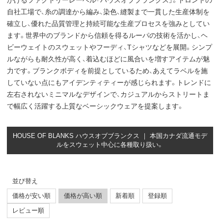
がけるファクトリーレーベル「ハウスオブブランクス」。トロントの
自社工場で、糸の調達から編み、染色、縫製まで一貫した生産体制を
確立し、優れた品質管理と持続可能な生産プロセスを強みとしてい
ます。世界中のブランドから信頼を得るルーパの技術を活かし、ヘ
ビーウェイトのスウェットやフーディ、Tシャツなどを展開。シンプ
ルながらも耐久性が高く、着込むほどに風合いを増すアイテムが魅
力です。ブランクボディを前提としているため、あえてラベルを施
していない点にもアイデンティティーが感じられます。トレンドに
左右されないミニマルなデザインで、カジュアルからストリートま
で幅広く活躍する上質なベーシックウェアを提案します。
HOUSE OF BLANKS ハウスオブブランクス ｜ 本国カナダ流通モデ
ルをスウェット中心に各種取り扱い。
並び替え
価格が安い順
価格が高い順
新着順
登録順
レビュー順