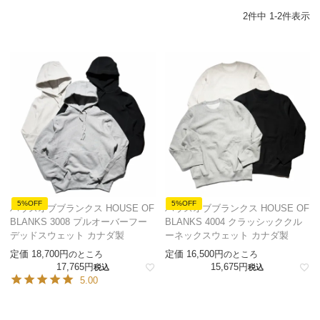
2
件中
1
-
2
件表示
5%OFF
5%OFF
ハウスオブブランクス HOUSE OF
ハウスオブブランクス HOUSE OF
BLANKS 3008 プルオーバーフー
BLANKS 4004 クラッシッククル
デッドスウェット カナダ製
ーネックスウェット カナダ製
定価
18,700
定価
16,500
のところ
のところ
17,765
15,675
税込
税込
5.00