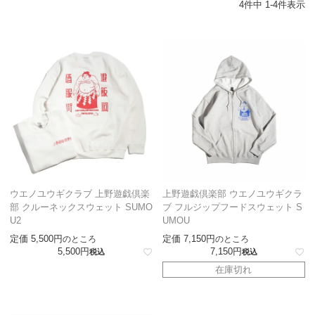
4
件中
1
-
4
件表示
ウエノユウギクラブ 上野遊戯倶楽
上野遊戯倶楽部 ウエノユウギクラ
部 クルーネックスウェット SUMO
ブ フルジップフードスウェット S
U2
UMOU
定価
5,500
定価
7,150
のところ
のところ
5,500
7,150
税込
税込
在庫切れ