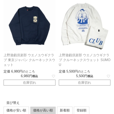
上野遊戯倶楽部 ウエノユウギクラ
上野遊戯倶楽部 ウエノユウギクラ
ブ 東京ジャパン クルーネックスウ
ブ クルーネックスウェット SUMO
ェット
U
定価
6,980
定価
5,500
のところ
のところ
6,980
5,500
税込
税込
在庫切れ
在庫切れ
並び替え
価格が安い順
価格が高い順
新着順
登録順