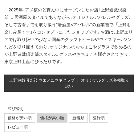
2025年、アメ横のど真ん中にオープンしたお店「上野遊戯倶楽
部」。居酒屋スタイルでありながら、オリジナルアパレルやグッズ、
そして古着までを取り扱う"居酒屋×アパレル"の新業態で、「上野を
楽しみ尽くす」をコンセプトにしたショップです。お酒は、上野エリ
アでは取り扱いの少ない国産のクラフトビールやウィスキー、ジン
などを取り揃えており、オリジナルのおちょこやグラスで飲めるの
が上野遊戯倶楽部スタイル。グラスやおちょこも販売されており、
東京上野土産にぴったりです。
上野遊戯倶楽部 ウエノユウギクラブ ｜ オリジナルグッズ各種取り
扱い
並び替え
価格が安い順
価格が高い順
新着順
登録順
レビュー順