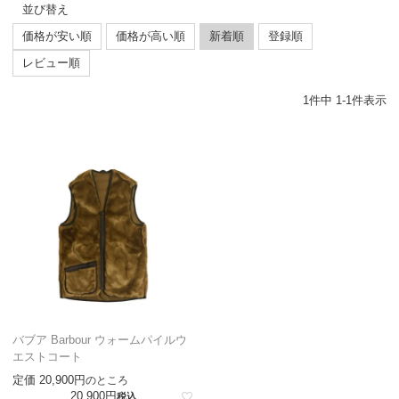
並び替え
価格が安い順
価格が高い順
新着順
登録順
レビュー順
1
件中
1
-
1
件表示
バブア Barbour ウォームパイルウ
エストコート
定価
20,900
のところ
20,900
税込