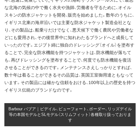
年、急速に発展していたイギリスの港町サウス・シールズにて、最悪
な北海の気候の中で働く水夫や漁師、労働者を守るために、オイル
スキンの防水ジャケットを開発、販売を始めました。数年のうちに、
イギリス北東の海岸沿いでは主要な防水ジャケット製造会社とな
り、その製品は、船乗りだけでなく、悪天候下で働く農民や労働者な
どにも愛用され、その後世界中に知れわたるブランドへと成長して
いったのです。エジプト綿に独自のドレッシング（オイル）を塗布す
ることで、完全な防水機能を持つジャケットは、防水機能が落ちて
も、再びドレッシングを塗布することで、何度でも防水機能を復活
させることができるのです。メンテナンスさえしっかりとすれば、
数十年は着ることができるその品質は、英国王室御用達ともなって
います。その製品には確かな信頼をおける、100年以上の歴史を持つ
イギリス伝統のブランドなのです。
Barbour バブア｜ビデイル、ビューフォート、ボーダー、リッズデイル
等の本国モデルとSLモデル（スリムフィット）各種取り扱っておりま
す