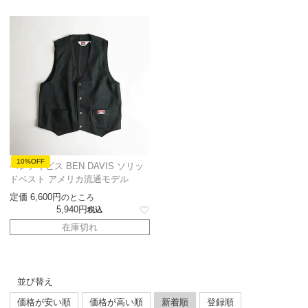
10%OFF
ベンデイビス BEN DAVIS ソリッ
ドベスト アメリカ流通モデル
定価
6,600
のところ
5,940
税込
在庫切れ
並び替え
価格が安い順
価格が高い順
新着順
登録順