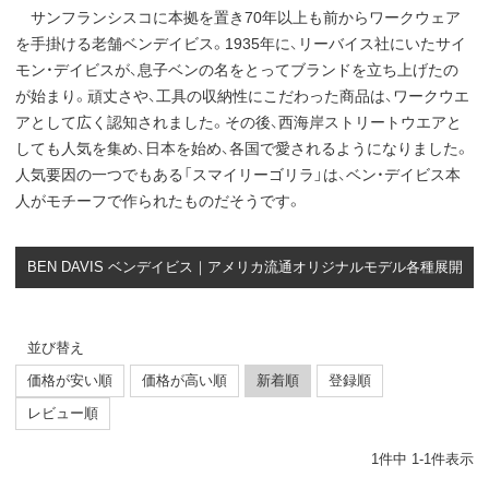
サンフランシスコに本拠を置き70年以上も前からワークウェア
を手掛ける老舗ベンデイビス。1935年に、リーバイス社にいたサイ
モン・デイビスが、息子ベンの名をとってブランドを立ち上げたの
が始まり。頑丈さや、工具の収納性にこだわった商品は、ワークウエ
アとして広く認知されました。その後、西海岸ストリートウエアと
しても人気を集め、日本を始め、各国で愛されるようになりました。
人気要因の一つでもある「スマイリーゴリラ」は、ベン・デイビス本
人がモチーフで作られたものだそうです。
BEN DAVIS ベンデイビス｜アメリカ流通オリジナルモデル各種展開
並び替え
価格が安い順
価格が高い順
新着順
登録順
レビュー順
1
件中
1
-
1
件表示