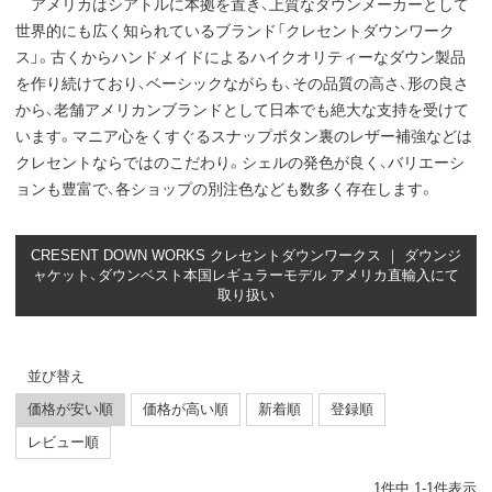
アメリカはシアトルに本拠を置き、上質なダウンメーカーとして
世界的にも広く知られているブランド「クレセントダウンワーク
ス」。古くからハンドメイドによるハイクオリティーなダウン製品
を作り続けており、ベーシックながらも、その品質の高さ、形の良さ
から、老舗アメリカンブランドとして日本でも絶大な支持を受けて
います。マニア心をくすぐるスナップボタン裏のレザー補強などは
クレセントならではのこだわり。シェルの発色が良く、バリエーシ
ョンも豊富で、各ショップの別注色なども数多く存在します。
CRESENT DOWN WORKS クレセントダウンワークス ｜ ダウンジ
ャケット、ダウンベスト本国レギュラーモデル アメリカ直輸入にて
取り扱い
並び替え
価格が安い順
価格が高い順
新着順
登録順
レビュー順
1
件中
1
-
1
件表示