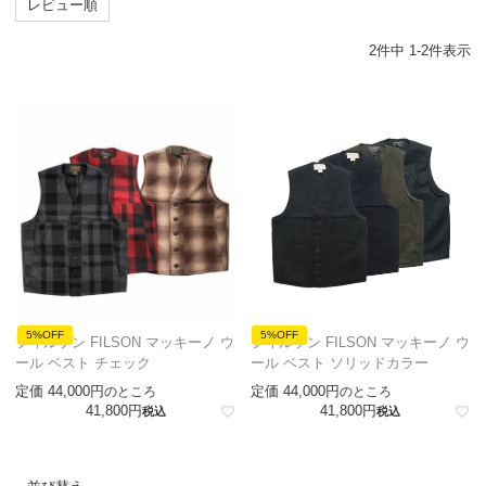
レビュー順
2
件中
1
-
2
件表示
5%OFF
5%OFF
フィルソン FILSON マッキーノ ウ
フィルソン FILSON マッキーノ ウ
ール ベスト チェック
ール ベスト ソリッドカラー
定価
44,000
定価
44,000
のところ
のところ
41,800
41,800
税込
税込