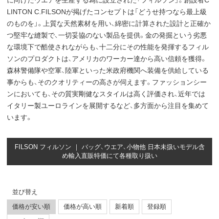
に向けたウエアを生産する為に設立された「フィルソン」。創設者C
LINTON C.FILSONが掲げたコンセプトは「どうせ持つなら最上級
のものを」。上質な天然素材を用い、綿密に計算された設計と正確か
つ堅牢な縫製で、一切妥協のない製品を提供。金の発掘という劣悪
な環境下で酷使されながらも、十二分にその性能を発揮するフィル
ソンのプロダクトは、アメリカのワーカー達から高い信頼を獲得。
森林警備隊や空軍、陸軍といった米政府機関へ装備を供給している
事からも、そのクオリティーの高さが伺えます。ファッションシー
ンにおいても、その質実剛健なスタイルは高く評価され、近年では
イタリー製ユーロラインを展開するなど、多方面から注目を集めて
います。
FILSON フィルソン ｜ バッグ、ウエア、小物他 日本未扱いモデル含
め輸入直販特価にて各種取り扱い
並び替え
価格が安い順
価格が高い順
新着順
登録順