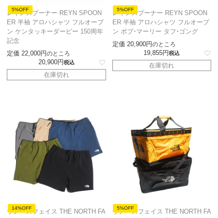
5%OFF
5%OFF
レインスプーナー REYN SPOON
レインスプーナー REYN SPOON
ER 半袖 アロハシャツ フルオープ
ER 半袖 アロハシャツ フルオープ
ン ケンタッキーダービー 150周年
ン ボブ・マーリー タフ・ゴング
記念
定価
20,900
のところ
19,855
定価
22,000
のところ
税込
20,900
税込
在庫切れ
在庫切れ
14%OFF
5%OFF
ザノースフェイス THE NORTH FA
ザノースフェイス THE NORTH FA