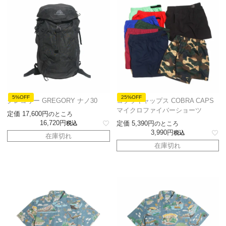
5%OFF
25%OFF
グレゴリー GREGORY ナノ30
コブラキャップス COBRA CAPS
マイクロファイバーショーツ
定価
17,600
のところ
16,720
定価
5,390
税込
のところ
3,990
税込
在庫切れ
在庫切れ