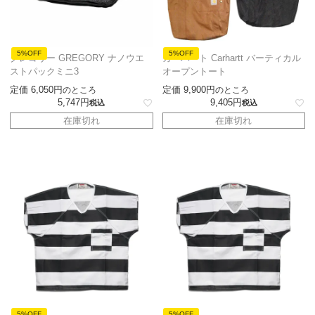
5%OFF
5%OFF
グレゴリー GREGORY ナノウエ
カーハート Carhartt バーティカル
ストパックミニ3
オープントート
定価
6,050
定価
9,900
のところ
のところ
5,747
9,405
税込
税込
在庫切れ
在庫切れ
5%OFF
5%OFF