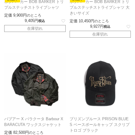
ボブバーカー BOB BARKER トリ
ボブバーカー BOB BARKER トリ
プルステッチストライプシャツ
プルステッチストライプシャツ 大
きいサイズ
定価
9,900
のところ
9,405
定価
10,450
税込
のところ
9,927
税込
在庫切れ
在庫切れ
バブアー X バラクータ Barbour X
プリズンブルース PRISON BLUE
BARACUTA ワックスジャケット
S ベースボールキャップ スクリプ
トロゴ ブラック
定価
82,500
のところ