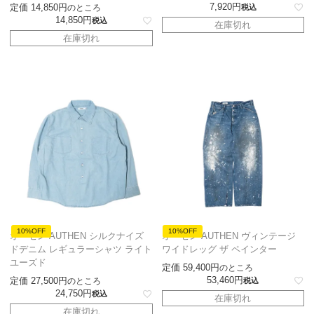
7,920
定価
14,850
のところ
税込
14,850
税込
在庫切れ
在庫切れ
10%OFF
10%OFF
オーセン AUTHEN シルクナイズ
オーセン AUTHEN ヴィンテージ
ドデニム レギュラーシャツ ライト
ワイドレッグ ザ ペインター
ユーズド
定価
59,400
のところ
53,460
定価
27,500
のところ
税込
24,750
税込
在庫切れ
在庫切れ