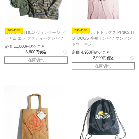
20%OFF
39%OFF
ロスコ ROTHCO ヴィンテージ ベ
ピンクスホットドッグス PINKS H
トナム エラ ファティーグシャツ
OTDOGS 半袖 Tシャツ マンアン
ドウーマン
定価
11,000
のところ
8,800
定価
4,950
税込
のところ
2,990
税込
在庫切れ
在庫切れ