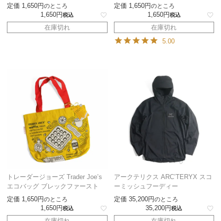
定価
1,650
定価
1,650
のところ
のところ
1,650
1,650
税込
税込
在庫切れ
在庫切れ
5.00
トレーダージョーズ Trader Joe’s
アークテリクス ARC’TERYX スコ
エコバッグ ブレックファースト
ーミッシュフーディー
定価
1,650
定価
35,200
のところ
のところ
1,650
35,200
税込
税込
在庫切れ
在庫切れ