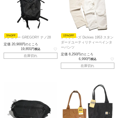
5%OFF
15%OFF
グレゴリー GREGORY ナノ28
ディッキーズ Dickies 1953 スタン
ダードユーティリティーペインタ
定価
20,900
のところ
ーパンツ
19,855
税込
定価
8,250
のところ
在庫切れ
6,990
税込
在庫切れ