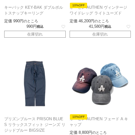
10%OFF
キーバック KEY-BAK ダブルボル
オーセン AUTHEN ヴィンテージ
トスナップキーリング
ワイドレッグ ライトユーズド
定価
990
定価
46,200
のところ
のところ
990
41,580
税込
税込
在庫切れ
在庫切れ
10%OFF
プリズンブルース PRISON BLUE
オーセン AUTHEN フェード A キ
S リラックスフィット ジーンズ リ
ャップ
ジッドブルー BIGSIZE
定価
8,800
のところ