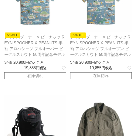
5%OFF
5%OFF
レインスプーナー × ピーナッツ R
レインスプーナー × ピーナッツ R
EYN SPOONER X PEANUTS 半
EYN SPOONER X PEANUTS 半
袖 アロハシャツ プルオーバー ビ
袖 アロハシャツ フルオープン ビ
ーグルスカウト 50周年記念モデル
ーグルスカウト 50周年記念モデル
定価
20,900
定価
20,900
のところ
のところ
19,855
19,855
税込
税込
在庫切れ
在庫切れ