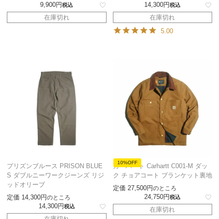
9,900
14,300
税込
税込
在庫切れ
在庫切れ
5.00
10%OFF
プリズンブルース PRISON BLUE
カーハート Carhartt C001-M ダッ
S ダブルニーワークジーンズ リジ
ク チョアコート ブランケット裏地
ッドオリーブ
定価
27,500
のところ
24,750
定価
14,300
のところ
税込
14,300
税込
在庫切れ
在庫切れ