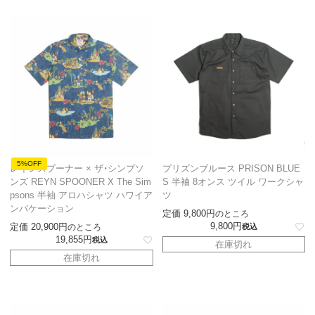
5%OFF
レインスプーナー × ザ・シンプソ
プリズンブルース PRISON BLUE
ンズ REYN SPOONER X The Sim
S 半袖 8オンス ツイル ワークシャ
psons 半袖 アロハシャツ ハワイア
ツ
ンバケーション
定価
9,800
のところ
9,800
定価
20,900
のところ
税込
19,855
税込
在庫切れ
在庫切れ