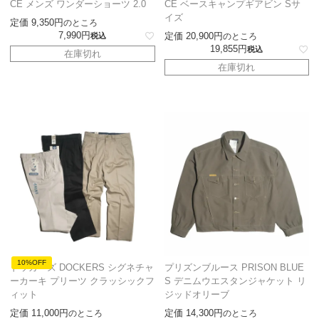
CE メンズ ワンダーショーツ 2.0
CE ベースキャンプギアビン Sサ
イズ
定価
9,350
のところ
7,990
定価
20,900
税込
のところ
19,855
税込
在庫切れ
在庫切れ
10%OFF
ドッカーズ DOCKERS シグネチャ
プリズンブルース PRISON BLUE
ーカーキ プリーツ クラッシックフ
S デニムウエスタンジャケット リ
ィット
ジッドオリーブ
定価
11,000
定価
14,300
のところ
のところ