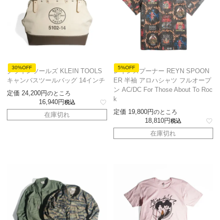
30%OFF
5%OFF
クラインツールズ KLEIN TOOLS
レインスプーナー REYN SPOON
キャンバスツールバッグ 14インチ
ER 半袖 アロハシャツ フルオープ
ン AC/DC For Those About To Roc
定価
24,200
のところ
k
16,940
税込
定価
19,800
のところ
在庫切れ
18,810
税込
在庫切れ