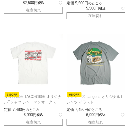
82,500
定価
5,500
税込
のところ
5,500
税込
在庫切れ
在庫切れ
6%OFF
6%OFF
タコス1986 TACOS1986 オリジナ
ランガーズ Langer’s オリジナルT
ルTシャツ シャーマンオークス
シャツ イラスト
定価
7,480
定価
7,480
のところ
のところ
6,990
6,990
税込
税込
在庫切れ
在庫切れ