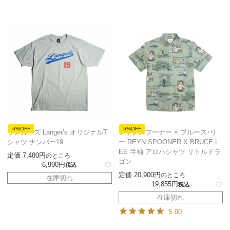
6%OFF
5%OFF
ランガーズ Langer’s オリジナルT
レインスプーナー × ブルース・リ
シャツ ナンバー19
ー REYN SPOONER X BRUCE L
EE 半袖 アロハシャツ リトルドラ
定価
7,480
のところ
ゴン
6,990
税込
定価
20,900
のところ
在庫切れ
19,855
税込
在庫切れ
5.00