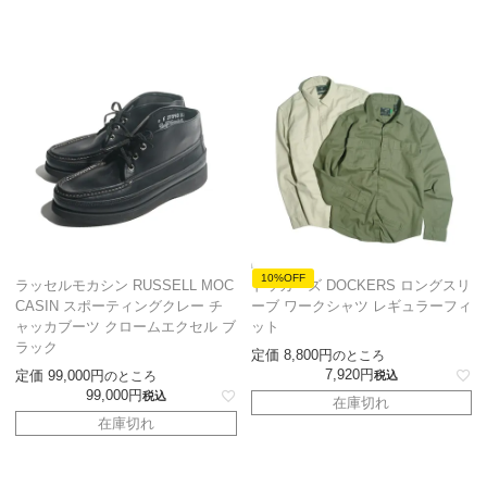
10%OFF
ラッセルモカシン RUSSELL MOC
ドッカーズ DOCKERS ロングスリ
CASIN スポーティングクレー チ
ーブ ワークシャツ レギュラーフィ
ャッカブーツ クロームエクセル ブ
ット
ラック
定価
8,800
のところ
7,920
定価
99,000
のところ
税込
99,000
税込
在庫切れ
在庫切れ