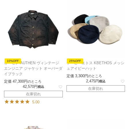
10%OFF
25%OFF
オーセン AUTHEN ヴィンテージ
ケービーエトス KBETHOS メッシ
エンジニア ジャケット オーバーダ
ュアイビーハット
イブラック
定価
3,300
のところ
2,475
定価
47,300
のところ
税込
42,570
税込
在庫切れ
在庫切れ
5.00