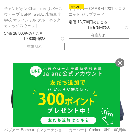
5%OFF
チャンピオン Champion リバース
キャンバー CAMBER 231 クロス
ウィーブ USNA ISSUE 米海軍兵
ニット ジップフード
学校 オフィシャル クルーネック
定価
16,500
のところ
カレッジスウェット
15,675
税込
定価
19,800
のところ
在庫切れ
19,800
税込
在庫切れ
バブアー Barbour インターナショ
カーハート Carhartt 8HJ 100周年