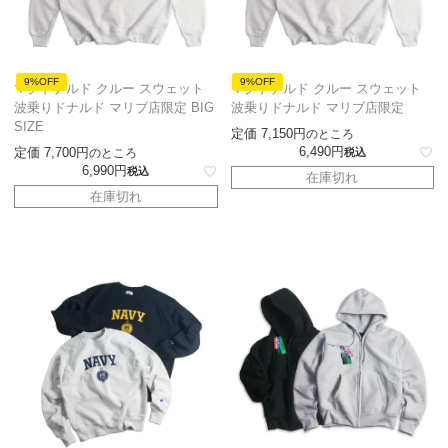
9%OFF
9%OFF
マクドナルド クルー スウェット
マクドナルド クルー スウェット
波乗りドナルド マリブ店限定 BIG
波乗りドナルド マリブ店限定
SIZE
定価
7,150
のところ
6,490
定価
7,700
のところ
税込
6,990
税込
在庫切れ
在庫切れ