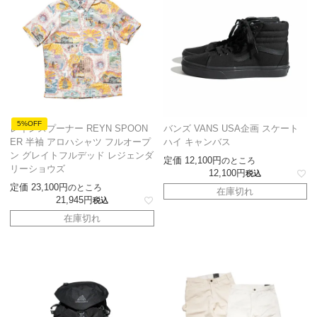
5%OFF
レインスプーナー REYN SPOON
バンズ VANS USA企画 スケート
ER 半袖 アロハシャツ フルオープ
ハイ キャンバス
ン グレイトフルデッド レジェンダ
定価
12,100
のところ
リーショウズ
12,100
税込
定価
23,100
のところ
在庫切れ
21,945
税込
在庫切れ