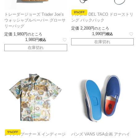
9%OFF
トレーダージョーズ Trader Joe’s
デルタコ DEL TACO ドローストリ
ウォッシャブルペーパー グローサ
ング バックパック
リーバッグ
定価
2,200
のところ
1,990
定価
1,980
のところ
税込
1,980
税込
在庫切れ
在庫切れ
5%OFF
レインスプーナー X インディージ
バンズ VANS USA企画 アナハイ