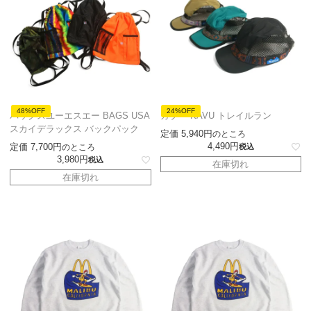
48%OFF
24%OFF
バッグスユーエスエー BAGS USA
カブー KAVU トレイルラン
スカイデラックス バックパック
定価
5,940
のところ
4,490
定価
7,700
のところ
税込
3,980
税込
在庫切れ
在庫切れ