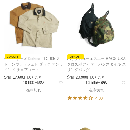
38%OFF
35%OFF
ディッキーズ Dickies #TCR05 ス
バッグスユーエスエー BAGS USA
トーンウォッシュド ダック アンラ
クロスボディ アーバンスタイル ス
インド チョアコート
リングバッグ
定価
17,600
定価
20,900
のところ
のところ
10,800
13,585
税込
税込
在庫切れ
在庫切れ
4.00