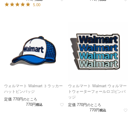
5.00
ウォルマート Walmart トラッカー
ウォルマート Walmart ウォルマー
ハットピンバッジ
トウォーターフォールロゴピンバ
ッジ
定価
770
のところ
770
定価
770
税込
のところ
770
税込