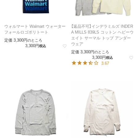
ウォルマート Walmart ウォーター
【返品不可】インデラミルズ INDER
フォールロゴポリトート
A MILLS 839LS コットン ヘビーウ
エイト サーマル トップ アンダー
定価
3,300
のところ
ウェア
3,300
税込
定価
3,300
のところ
3,300
税込
3.67