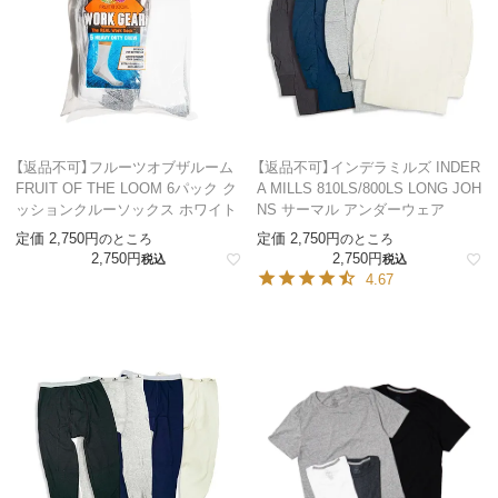
【返品不可】フルーツオブザルーム
【返品不可】インデラミルズ INDER
FRUIT OF THE LOOM 6パック ク
A MILLS 810LS/800LS LONG JOH
ッションクルーソックス ホワイト
NS サーマル アンダーウェア
定価
2,750
定価
2,750
のところ
のところ
2,750
2,750
税込
税込
4.67