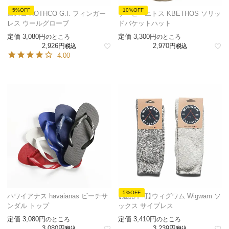
5%OFF
10%OFF
ロスコ ROTHCO G.I. フィンガー
ケービーエトス KBETHOS ソリッ
レス ウールグローブ
ドバケットハット
定価
3,080
定価
3,300
のところ
のところ
2,926
2,970
税込
税込
4.00
5%OFF
ハワイアナス havaianas ビーチサ
【返品不可】ウィグワム Wigwam ソ
ンダル トップ
ックス サイプレス
定価
3,080
定価
3,410
のところ
のところ
3,080
3,239
税込
税込