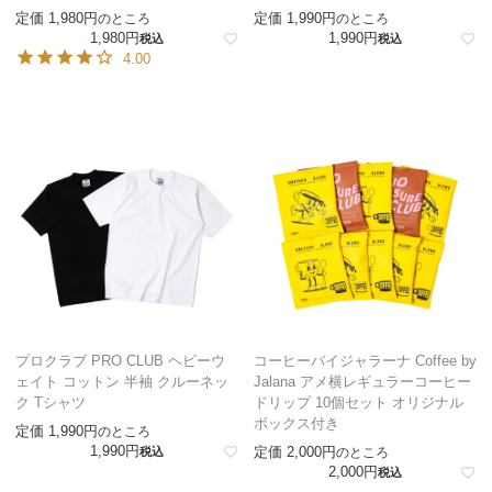
定価
1,980
定価
1,990
のところ
のところ
1,980
1,990
税込
税込
4.00
プロクラブ PRO CLUB ヘビーウ
コーヒーバイジャラーナ Coffee by
ェイト コットン 半袖 クルーネッ
Jalana アメ横レギュラーコーヒー
ク Tシャツ
ドリップ 10個セット オリジナル
ボックス付き
定価
1,990
のところ
1,990
定価
2,000
税込
のところ
2,000
税込