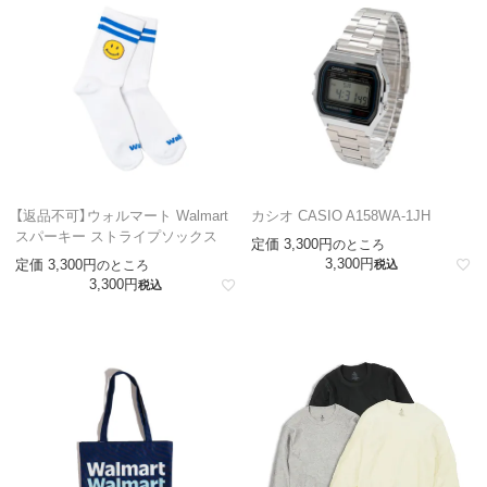
【返品不可】ウォルマート Walmart
カシオ CASIO A158WA-1JH
スパーキー ストライプソックス
定価
3,300
のところ
3,300
定価
3,300
のところ
税込
3,300
税込