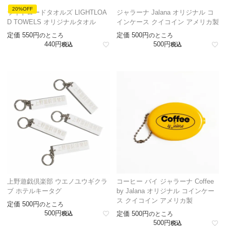
20%OFF
ライトロードタオルズ LIGHTLOA
ジャラーナ Jalana オリジナル コ
D TOWELS オリジナルタオル
インケース クイコイン アメリカ製
定価
550
定価
500
のところ
のところ
440
500
税込
税込
上野遊戯倶楽部 ウエノユウギクラ
コーヒー バイ ジャラーナ Coffee
ブ ホテルキータグ
by Jalana オリジナル コインケー
ス クイコイン アメリカ製
定価
500
のところ
500
定価
500
税込
のところ
500
税込