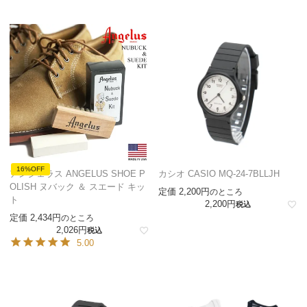
16%OFF
アンジェラス ANGELUS SHOE P
カシオ CASIO MQ-24-7BLLJH
OLISH ヌバック ＆ スエード キッ
定価
2,200
のところ
ト
2,200
税込
定価
2,434
のところ
2,026
税込
5.00