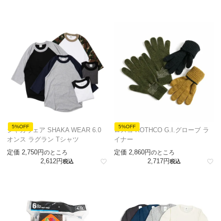
5%OFF
5%OFF
シャカウェア SHAKA WEAR 6.0
ロスコ ROTHCO G.I.グローブ ラ
オンス ラグラン Tシャツ
イナー
定価
2,750
定価
2,860
のところ
のところ
2,612
2,717
税込
税込