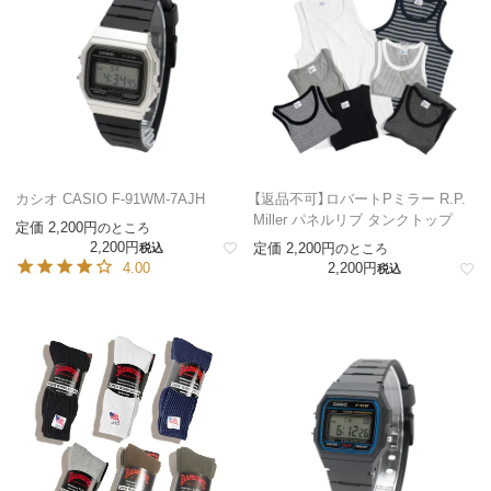
カシオ CASIO F-91WM-7AJH
【返品不可】ロバートPミラー R.P.
Miller パネルリブ タンクトップ
定価
2,200
のところ
2,200
定価
2,200
税込
のところ
4.00
2,200
税込