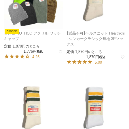
5%OFF
ロスコ ROTHCO アクリル ワッチ
【返品不可】ヘルスニット Healthkni
キャップ
t シンカークラシック無地 3Pソッ
クス
定価
1,870
のところ
1,776
定価
1,870
税込
のところ
4.25
1,870
税込
5.00