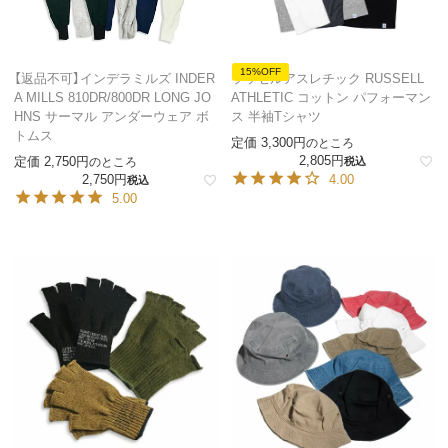
15%OFF
【返品不可】インデラミルズ INDER
ラッセルアスレチック RUSSELL
A MILLS 810DR/800DR LONG JO
ATHLETIC コットン パフォーマン
HNS サーマル アンダーウェア ボ
ス 半袖Tシャツ
トムス
定価
3,300
のところ
2,805
定価
2,750
のところ
税込
2,750
4.00
税込
5.00