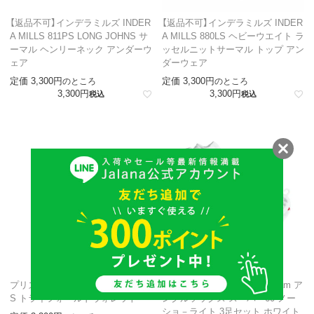
【返品不可】インデラミルズ INDER
【返品不可】インデラミルズ INDER
A MILLS 811PS LONG JOHNS サ
A MILLS 880LS ヘビーウエイト ラ
ーマル ヘンリーネック アンダーウ
ッセルニットサーマル トップ アン
ェア
ダーウェア
定価
3,300
定価
3,300
のところ
のところ
3,300
3,300
税込
税込
プリズンブルース PRISON BLUE
【返品不可】ウィグワム Wigwam ア
S トライフォールドウォレット
ンクルソックス スーパー60 ノー
ショ－ライト 3足セット ホワイト