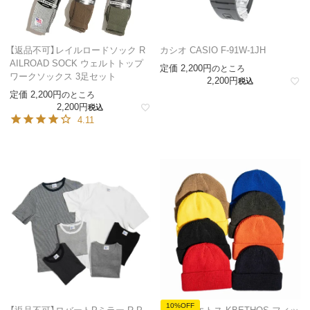
【返品不可】レイルロードソック R
カシオ CASIO F-91W-1JH
AILROAD SOCK ウェルトトップ
定価
2,200
のところ
ワークソックス 3足セット
2,200
税込
定価
2,200
のところ
2,200
税込
4.11
10%OFF