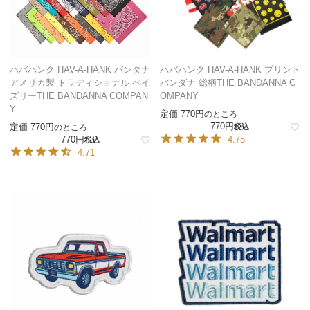
ハバハンク HAV-A-HANK バンダナ
ハバハンク HAV-A-HANK プリント
アメリカ製 トラディショナル ペイ
バンダナ 総柄THE BANDANNA C
ズリーTHE BANDANNA COMPAN
OMPANY
Y
定価
770
のところ
770
定価
770
のところ
税込
770
4.75
税込
4.71