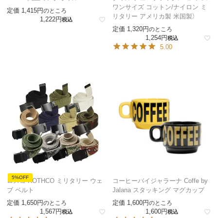
ワンサイズ コットン/ナイロン ミ
定価
1,415
のところ
リタリー アメリカ製 米国製）
1,222
税込
定価
1,320
のところ
1,254
税込
5.00
5%OFF
ロスコ ROTHCO ミリタリー ウェ
コーヒーバイジャラーナ Coffe by
ブ ベルト
Jalana スタッキング マグカップ
定価
1,650
定価
1,600
のところ
のところ
1,567
1,600
税込
税込