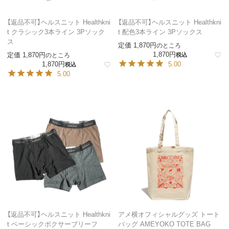
【返品不可】ヘルスニット Healthkni
【返品不可】ヘルスニット Healthkni
t クラシック3本ライン 3Pソック
t 配色3本ライン 3Pソックス
ス
定価
1,870
のところ
1,870
定価
1,870
のところ
税込
1,870
5.00
税込
5.00
【返品不可】ヘルスニット Healthkni
アメ横オフィシャルグッズ トート
t ベーシックボクサーブリーフ
バッグ AMEYOKO TOTE BAG