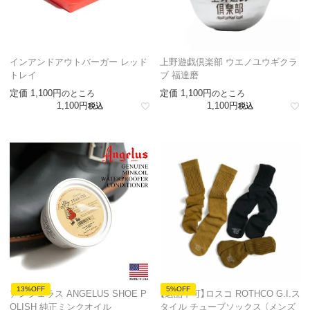
インアンドアウトバーガー レッド
上野遊戯倶楽部 ウエノユウギクラ
トレイ
ブ 福達磨
定価
1,100
定価
1,100
のところ
のところ
1,100
1,100
税込
税込
13%OFF
5%OFF
アンジェラス ANGELUS SHOE P
【返品不可】ロスコ ROTHCO G.I.ス
OLISH 純正ミンクオイル
タイル チューブソックス （メンズ