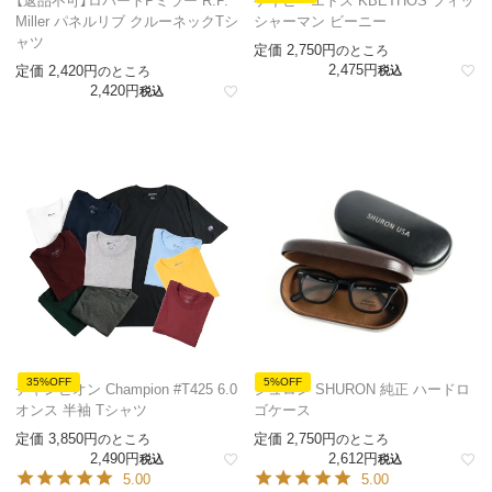
【返品不可】ロバートPミラー R.P.
ケイビーエトス KBETHOS フィッ
Miller パネルリブ クルーネックTシ
シャーマン ビーニー
ャツ
定価
2,750
のところ
2,475
定価
2,420
のところ
税込
2,420
税込
35%OFF
5%OFF
チャンピオン Champion #T425 6.0
シュロン SHURON 純正 ハードロ
オンス 半袖 Tシャツ
ゴケース
定価
3,850
定価
2,750
のところ
のところ
2,490
2,612
税込
税込
5.00
5.00