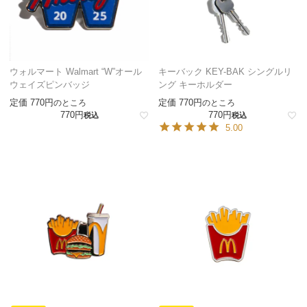
ウォルマート Walmart “W”オール
キーバック KEY-BAK シングルリ
ウェイズピンバッジ
ング キーホルダー
定価
770
定価
770
のところ
のところ
770
770
税込
税込
5.00