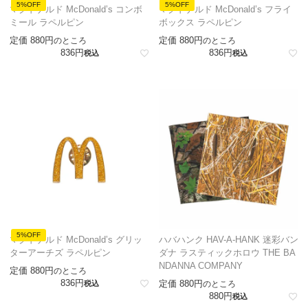
5%OFF
5%OFF
マクドナルド McDonald’s コンボ
マクドナルド McDonald’s フライ
ミール ラペルピン
ボックス ラペルピン
定価
880
定価
880
のところ
のところ
836
836
税込
税込
5%OFF
マクドナルド McDonald’s グリッ
ハバハンク HAV-A-HANK 迷彩バン
ターアーチズ ラペルピン
ダナ ラスティックホロウ THE BA
NDANNA COMPANY
定価
880
のところ
836
定価
880
税込
のところ
880
税込