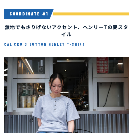
COORDINATE #1
Coordinate #1
無地でもさりげないアクセント、ヘンリーTの夏スタ
イル
CAL CRU 3 BUTTON HENLEY T-SHIRT