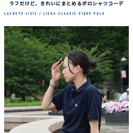
Coordinate #2
ラフだけど、きれいにまとめるポロシャツコーデ
LACOSTE L1212 / L1264 CLASSIC PIQUE POLO