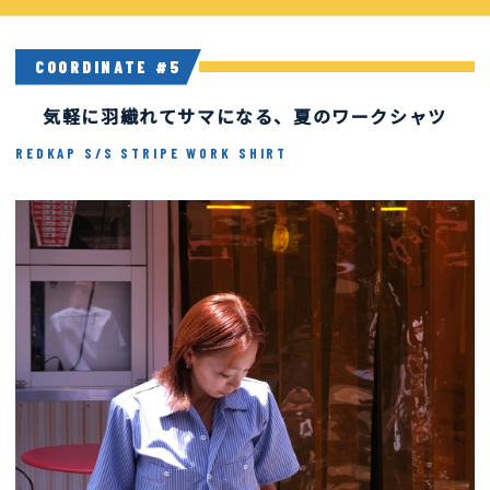
COORDINATE #5
Coordinate #5
気軽に羽織れてサマになる、夏のワークシャツ
REDKAP S/S STRIPE WORK SHIRT