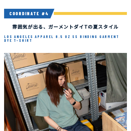
COORDINATE #4
Coordinate #4
雰囲気が出る、ガーメントダイTの夏スタイル
LOS ANGELES APPAREL 8.5 OZ SS BINDING GARMENT
DYE T-SHIRT