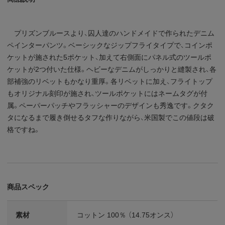
プリズンブルースより、囚人達のハンドメイドで作られたデニム
ペインターパンツ。ベーシックなジップフライタイプで、コインポ
ケットが施された5ポケット、加えて右側面にパネル式のツールポ
ケットが2つ付いた仕様。ヘビーなデニムがしっかりと縫製され、各
部補強のリベットもかなり重厚。各リベットに加え、フライトップ
もオリジナル刻印が施され、ツールポケットにはネームタグが付
属。ペーパーパッチやフラッシャーのデザインも秀逸です。クタク
タになるまで履き倒せるタフな作りながら、米国製でこの値段は破
格ですね。
商品スペック
素材
コットン 100％ （14.75オンス）