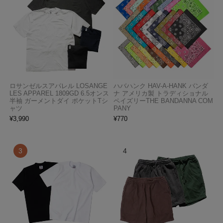
ロサンゼルスアパレル LOSANGE
ハバハンク HAV-A-HANK バンダ
LES APPAREL 1809GD 6.5オンス
ナ アメリカ製 トラディショナル
半袖 ガーメントダイ ポケットTシ
ペイズリーTHE BANDANNA COM
ャツ
PANY
¥
3,990
¥
770