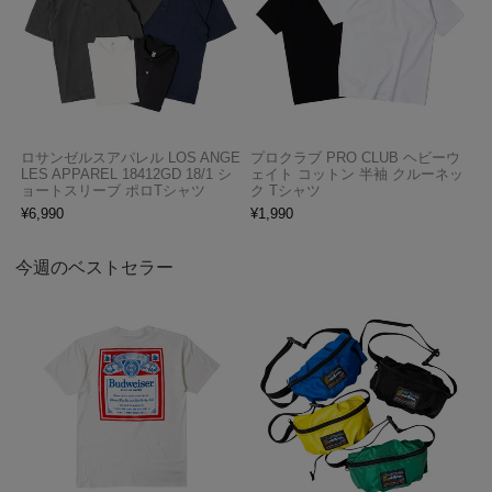
ロサンゼルスアパレル LOS ANGE
プロクラブ PRO CLUB ヘビーウ
LES APPAREL 18412GD 18/1 シ
ェイト コットン 半袖 クルーネッ
ョートスリーブ ポロTシャツ
ク Tシャツ
¥
6,990
¥
1,990
今週のベストセラー