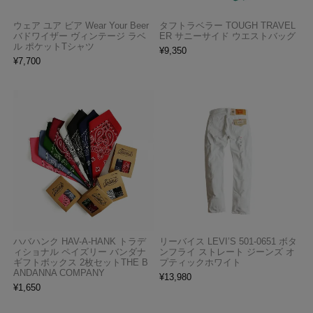
ウェア ユア ビア Wear Your Beer
タフトラベラー TOUGH TRAVEL
バドワイザー ヴィンテージ ラベ
ER サニーサイド ウエストバッグ
ル ポケットTシャツ
¥
9,350
¥
7,700
ハバハンク HAV-A-HANK トラデ
リーバイス LEVI’S 501-0651 ボタ
ィショナル ペイズリー バンダナ
ンフライ ストレート ジーンズ オ
ギフトボックス 2枚セットTHE B
プティックホワイト
ANDANNA COMPANY
¥
13,980
¥
1,650