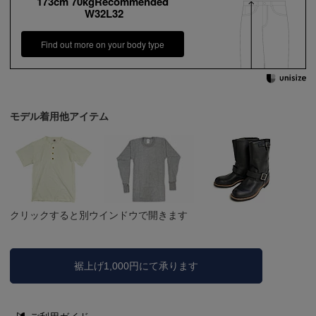
173cm 70kgRecommended
W32L32
Find out more on your body type
モデル着用他アイテム
クリックすると別ウインドウで開きます
裾上げ1,000円にて承ります