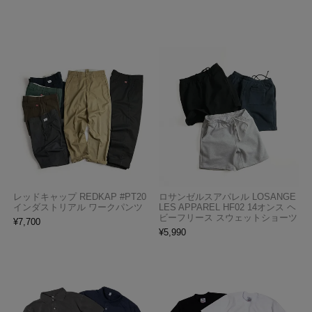
レッドキャップ REDKAP #PT20
ロサンゼルスアパレル LOSANGE
インダストリアル ワークパンツ
LES APPAREL HF02 14オンス ヘ
ビーフリース スウェットショーツ
¥
7,700
¥
5,990