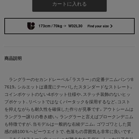
カートに入れる
173cm / 70kg
W32L30
Find your size
商品説明
ラングラーのセカンドレーベル「ラスラー」の定番デニムパンツ8
7619。シルエットは適度にテーパしたスタンダードなストレート。
コインポケットのない4ポケット仕様や、ステッチ装飾のないヒッ
プポケット、リベットではなくバータックを採用するなど、コスト
を抑えながらも耐久性を確保した作りが見事です。アウトシームは
ラングラー譲りの巻き縫い。ラングラーと言えばブロークンデニム
も特徴ですが、当モデルは一般的な右綾デニム。ゴワゴワとした質
感の綿100％ヘビーウエイトで、色落ちの雰囲気も非常に良いです。
こちらはストーンウォッシュが施されたモデル。しっかりアタリ