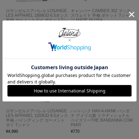
ロサンゼルスアパレル LOSANGE
キャンバー CAMBER 302 マック
LES APPAREL 1809GD 6.5オンス
スウェイト 半袖 ポケット Tシャ
半袖 ガーメントダイ ポケットTシ
ツ MADE IN USA
ャツ
¥
7,990
¥
3,990
ロサンゼルスアパレル LOSANGE
ハバハンク HAV-A-HANK バンダ
LES APPAREL 1203GD 8.5オンス
ナ アメリカ製 トラディショナル
半袖 バインディング ガーメント
ペイズリーTHE BANDANNA COM
ダイ Tシャツ
PANY
¥
4,990
¥
770