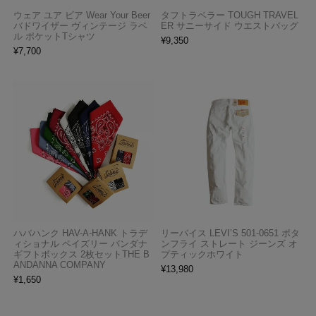
ウェア ユア ビア Wear Your Beer
タフトラベラー TOUGH TRAVEL
バドワイザー ヴィンテージ ラベ
ER サニーサイド ウエストバッグ
ル ポケットTシャツ
¥
9,350
¥
7,700
ハバハンク HAV-A-HANK トラデ
リーバイス LEVI’S 501-0651 ボタ
ィショナル ペイズリー バンダナ
ンフライ ストレート ジーンズ オ
ギフトボックス 2枚セットTHE B
プティックホワイト
ANDANNA COMPANY
¥
13,980
¥
1,650