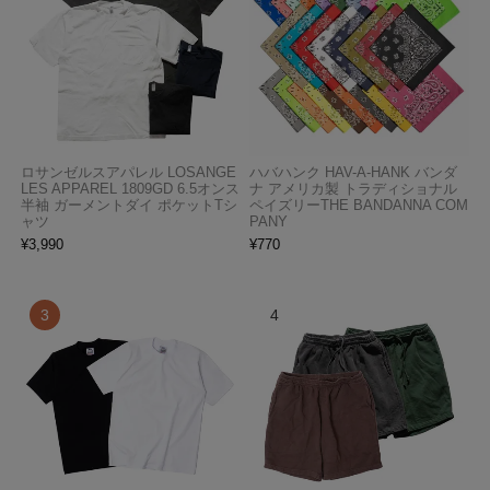
ロサンゼルスアパレル LOSANGE
ハバハンク HAV-A-HANK バンダ
LES APPAREL 1809GD 6.5オンス
ナ アメリカ製 トラディショナル
半袖 ガーメントダイ ポケットTシ
ペイズリーTHE BANDANNA COM
ャツ
PANY
¥
3,990
¥
770