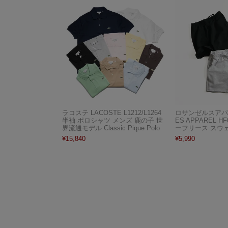
ラコステ LACOSTE L1212/L1264
ロサンゼルスアパレ
半袖 ポロシャツ メンズ 鹿の子 世
ES APPAREL H
界流通モデル Classic Pique Polo
ーフリース スウ
¥
15,840
¥
5,990