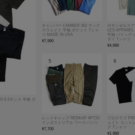
キャンバー CAMBER 302 マック
ロサンゼルスアパ
スウェイト 半袖 ポケット Tシャ
LES APPAREL
ツ MADE IN USA
半袖 バインデ
ダイ Tシャツ
¥
7,990
¥
4,990
D 6.5オンス 半袖 ガ
レッドキャップ REDKAP #PT20
プロクラブ PRO
インダストリアル ワークパンツ
ェイト コットン
ク Tシャツ
¥
7,700
¥
1,990