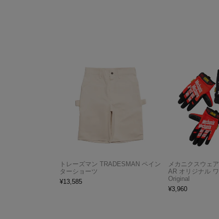
トレーズマン TRADESMAN ペイン
メカニクスウェア M
ターショーツ
AR オリジナル 
Original
¥
13,585
¥
3,960