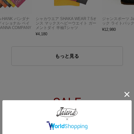
A-HANK バンダナ
シャカウエア SHAKA WEAR 7.5オ
ジャンスポーツ Jan
ディショナル ペイ
ンス マックスヘビーウエイト ガー
ック ライトパッ
ANNA COMPANY
メントダイ 半袖Tシャツ
¥
12,980
¥
4,180
もっと見る
SALE
セール
2026.06.25更新