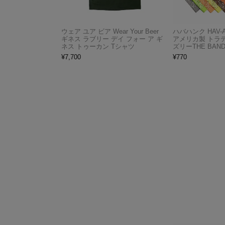
ウェア ユア ビア Wear Your Beer
ハバハンク HAV-
ギネス ラブリー デイ フォー ア ギ
アメリカ製 トラ
ネス トゥーカン Tシャツ
ズリーTHE BAND
¥
7,700
¥
770