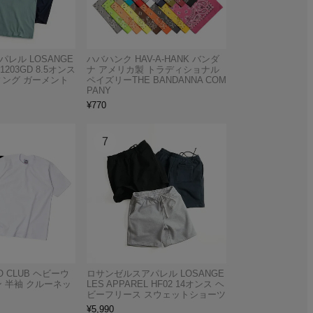
レル LOSANGE
ハバハンク HAV-A-HANK バンダ
 1203GD 8.5オンス
ナ アメリカ製 トラディショナル
ィング ガーメント
ペイズリーTHE BANDANNA COM
PANY
¥
770
 CLUB ヘビーウ
ロサンゼルスアパレル LOSANGE
 半袖 クルーネッ
LES APPAREL HF02 14オンス ヘ
ビーフリース スウェットショーツ
¥
5,990