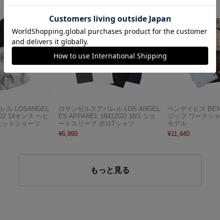
ル LOSANGEL
ロサンゼルスアパレル LOS ANGEL
ベンデイビス BEN D
F02 14オンス ヘビ
ES APPAREL 18412GD 18/1 ショ
ジップ ワークシ
ェットショーツ
ートスリーブ ポロTシャツ
モデル
¥
6,990
¥
11,440
もっと見る