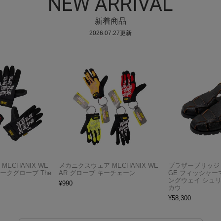
NEW ARRIVAL
新着商品
2026.07.27更新
ECHANIX WE
メカニクスウェア MECHANIX WE
ブラザーブリッジ B
ワークグローブ The
AR グローブ キーチェーン
GE フィッシャー
ングウェイ シュ
¥
990
カウ
¥
58,300