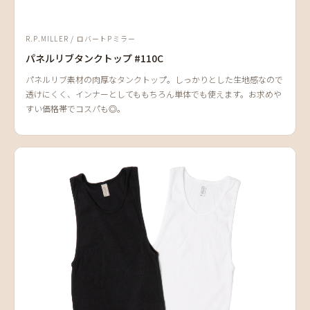
R.P.MILLER / ロバートPミラー
パネルリブタンクトップ #110C
パネルリブ素材の肉厚なタンクトップ。しっかりとした生地感なので
透けにくく、インナーとしてももちろん単体でも使えます。お求めや
すい価格帯でコスパも◎。