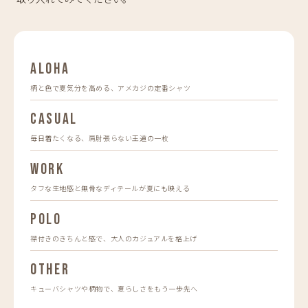
ALOHA
柄と色で夏気分を高める、アメカジの定番シャツ
CASUAL
毎日着たくなる、肩肘張らない王道の一枚
WORK
タフな生地感と無骨なディテールが夏にも映える
POLO
襟付きのきちんと感で、大人のカジュアルを格上げ
OTHER
キューバシャツや柄物で、夏らしさをもう一歩先へ