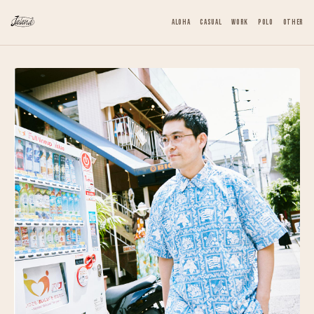
ALOHA
CASUAL
WORK
POLO
OTHER