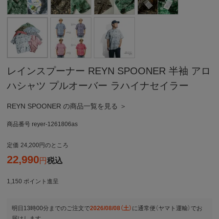
レインスプーナー REYN SPOONER 半袖 アロ
ハシャツ プルオーバー ラハイナセイラー
REYN SPOONER の商品一覧を見る ＞
商品番号
reyer-1261806as
定価
24,200
のところ
22,990
税込
1,150
ポイント進呈
明日
13時00分
までのご注文で
2026/08/08（土）
に
通常便（ヤマト運輸）
でお
届けします。