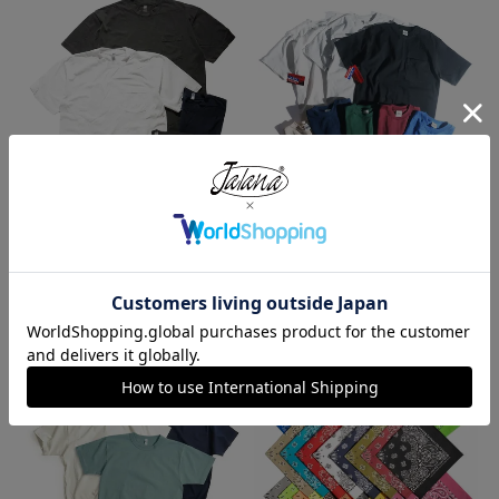
ロサンゼルスアパレル LOSANGE
キャンバー CAMBER 302 マック
LES APPAREL 1809GD 6.5オンス
スウェイト 半袖 ポケット Tシャ
半袖 ガーメントダイ ポケットTシ
ツ MADE IN USA
ャツ
¥
7,990
¥
3,990