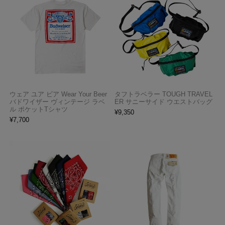
ウェア ユア ビア Wear Your Beer
タフトラベラー TOUGH TRAVEL
バドワイザー ヴィンテージ ラベ
ER サニーサイド ウエストバッグ
ル ポケットTシャツ
¥
9,350
¥
7,700