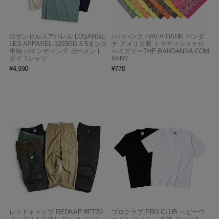
ロサンゼルスアパレル LOSANGE
ハバハンク HAV-A-HANK バンダ
LES APPAREL 1203GD 8.5オンス
ナ アメリカ製 トラディショナル
半袖 バインディング ガーメント
ペイズリーTHE BANDANNA COM
ダイ Tシャツ
PANY
¥
4,990
¥
770
レッドキャップ REDKAP #PT20
プロクラブ PRO CLUB ヘビーウ