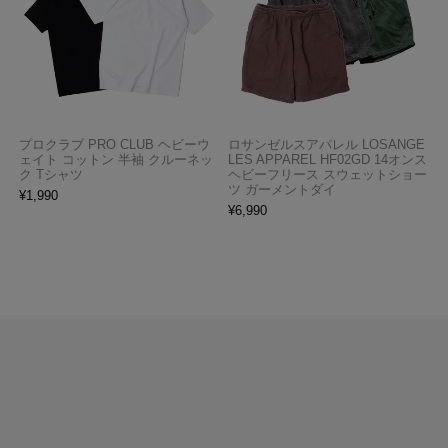
プロクラブ PRO CLUB ヘビーウ
ロサンゼルスアパレル LOSANGE
ェイト コットン 半袖 クルーネッ
LES APPAREL HF02GD 14オンス
ク Tシャツ
ヘビーフリース スウェットショー
ツ ガーメントダイ
¥
1,990
¥
6,990