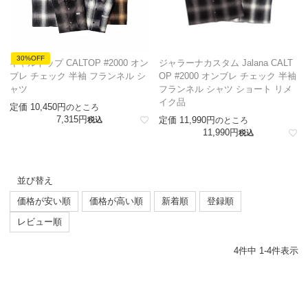
30%OFF
キャルトップ CALTOP #2000 オン
ジャラーナカスタム Jalana CALT
ブレ チェック 半袖 フランネル シ
OP #2000 オンブレ チェック 半袖
ャツ
フランネル シャツ ショート リメ
イク品
定価
10,450
のところ
7,315
定価
11,990
税込
のところ
11,990
税込
並び替え
価格が安い順
価格が高い順
新着順
登録順
レビュー順
4
件中
1
-
4
件表示