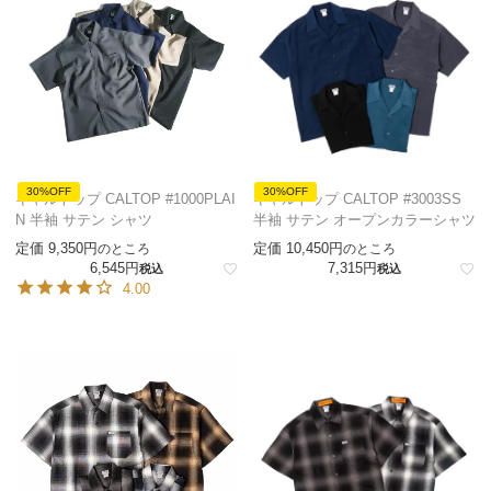
30%OFF
30%OFF
キャルトップ CALTOP #1000PLAI
キャルトップ CALTOP #3003SS
N 半袖 サテン シャツ
半袖 サテン オープンカラーシャツ
定価
9,350
定価
10,450
のところ
のところ
6,545
7,315
税込
税込
4.00