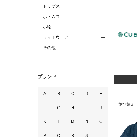
トップス
ボトムス
小物
フットウェア
その他
ブランド
A
B
C
D
E
並び替え
F
G
H
I
J
K
L
M
N
O
P
Q
R
S
T