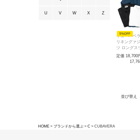
U
V
W
X
Z
5%OFF
キューバベラ 
リネングァ
ツ ロングス
定価
18,700
17,76
並び替え
HOME
ブランドから選ぶ
C
CUBAVERA