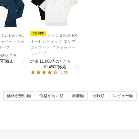
5%OFF
CUBAVERA
キューバベラ CUBAVERA
ジャベーラシャ
オーセンティック エンブ
リーブ
ロイダード グァジャベー
ラシャツ
のところ
5
定価
11,000
税込
のところ
10,450
税込
4.33
価格が安い順
価格が高い順
新着順
登録順
レビュー順