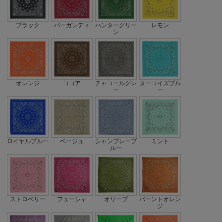
ブラック
バーガンディ
ハンターグリー
レモン
ン
オレンジ
ココア
チャコールグレ
ターコイズブル
ー
ー
ロイヤルブルー
ベージュ
シャンブレーブ
ミント
ルー
ストロベリー
フューシャ
オリーブ
バーントオレン
ジ