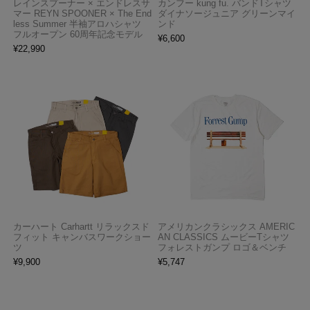
レインスプーナー × エンドレスサ
カンフー kung fu. バンドTシャツ
マー REYN SPOONER × The End
ダイナソージュニア グリーンマイ
less Summer 半袖アロハシャツ
ンド
フルオープン 60周年記念モデル
¥
6,600
¥
22,990
カーハート Carhartt リラックスド
アメリカンクラシックス AMERIC
フィット キャンバスワークショー
AN CLASSICS ムービーTシャツ
ツ
フォレストガンプ ロゴ＆ベンチ
¥
9,900
¥
5,747