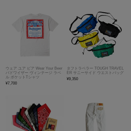
ウェア ユア ビア Wear Your Beer
タフトラベラー TOUGH TRAVEL
バドワイザー ヴィンテージ ラベ
ER サニーサイド ウエストバッグ
ル ポケットTシャツ
¥
9,350
¥
7,700