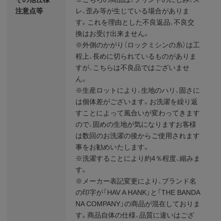
注意点等
レ、歪み等が生じている場合がありま
す。これを理由とした不良返品、不良交
換はお受け出来ません。
※外側のかがり（ロックミシンの糸）は工
程上、長めに切られているものがありま
すが、こちらは不良品ではございませ
ん。
※生産ロットにより、生地のハリ、固さに
は個体差がございます。お洗濯を繰り返
すことによって風合いが変わってきます
ので、固めの生地が気になりますお客様
は数回のお洗濯の後からご使用されます
事をお勧めいたします。
※洗濯することにより約4％程度、縮みま
す。
※メーカー表記変更により、ブランド名
の印字が「HAV A HANK」と「THE BANDA
NA COMPANY」の商品が混在しておりま
す。商品自体の仕様、品質に違いはござ