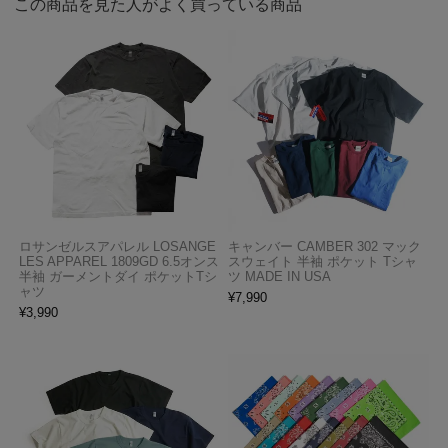
この商品を見た人がよく買っている商品
ロサンゼルスアパレル LOSANGE
キャンバー CAMBER 302 マック
LES APPAREL 1809GD 6.5オンス
スウェイト 半袖 ポケット Tシャ
半袖 ガーメントダイ ポケットTシ
ツ MADE IN USA
ャツ
¥
7,990
¥
3,990