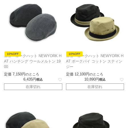
10%OFF
10%OFF
ニューヨークハット NEWYORK H
ニューヨークハット NEWYORK H
AT ハンチング ウールメルトン 19
AT ポークパイ コットン スティン
00
ジー
定価
7,150
定価
12,100
のところ
のところ
6,435
10,890
税込
税込
在庫切れ
在庫切れ