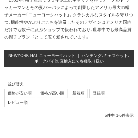
ッカーマンとその妻バーバラによって創業したアメリカ最大の帽
子メーカー「ニューヨークハット」。クラシカルなスタイルを守りつ
つ、機能性やかぶりごこちを追及したそのデザインはアメリカ国内
だけでも数千に及ぶショップで扱われており、世界中でも最高品質
の帽子ブランドとして広く愛されています。
NEWYORK HAT ニューヨークハット ｜ ハンチング、キャスケット、
ポークパイ他 直輸入にて各種取り扱い
並び替え
価格が安い順
価格が高い順
新着順
登録順
レビュー順
5
件中
1
-
5
件表示