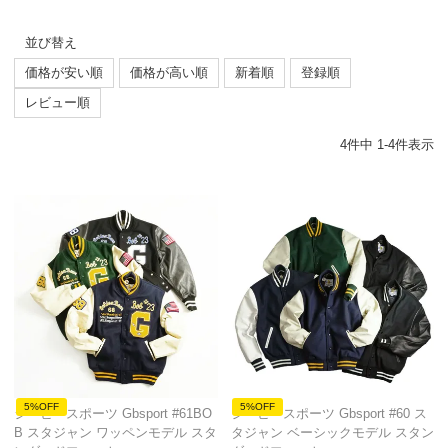
並び替え
価格が安い順
価格が高い順
新着順
登録順
レビュー順
4
件中
1
-
4
件表示
5%OFF
5%OFF
ジービースポーツ Gbsport #61BO
ジービースポーツ Gbsport #60 ス
B スタジャン ワッペンモデル スタ
タジャン ベーシックモデル スタン