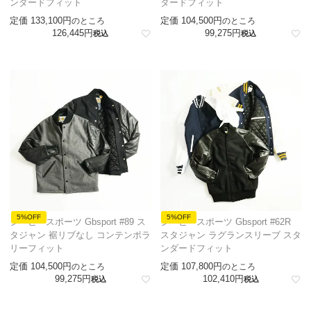
ンダードフィット
ダードフィット
定価
133,100
定価
104,500
のところ
のところ
126,445
99,275
税込
税込
5%OFF
5%OFF
ジービースポーツ Gbsport #89 ス
ジービースポーツ Gbsport #62R
タジャン 裾リブなし コンテンポラ
スタジャン ラグランスリーブ スタ
リーフィット
ンダードフィット
定価
104,500
定価
107,800
のところ
のところ
99,275
102,410
税込
税込