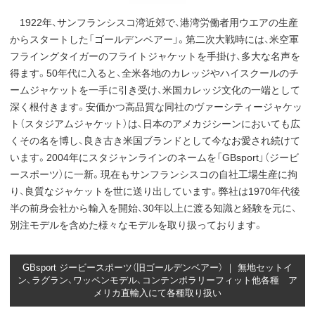
1922年、サンフランシスコ湾近郊で、港湾労働者用ウエアの生産
からスタートした「ゴールデンベアー」。第二次大戦時には、米空軍
フライングタイガーのフライトジャケットを手掛け、多大な名声を
得ます。50年代に入ると、全米各地のカレッジやハイスクールのチ
ームジャケットを一手に引き受け、米国カレッジ文化の一端として
深く根付きます。安価かつ高品質な同社のヴァーシティージャケッ
ト（スタジアムジャケット）は、日本のアメカジシーンにおいても広
くその名を博し、良き古き米国ブランドとして今なお愛され続けて
います。2004年にスタジャンラインのネームを「GBsport」（ジービ
ースポーツ）に一新。現在もサンフランシスコの自社工場生産に拘
り、良質なジャケットを世に送り出しています。弊社は1970年代後
半の前身会社から輸入を開始、30年以上に渡る知識と経験を元に、
別注モデルを含めた様々なモデルを取り扱っております。
GBsport ジービースポーツ（旧ゴールデンベアー） ｜ 無地セットイ
ン、ラグラン、ワッペンモデル、コンテンポラリーフィット他各種 ア
メリカ直輸入にて各種取り扱い