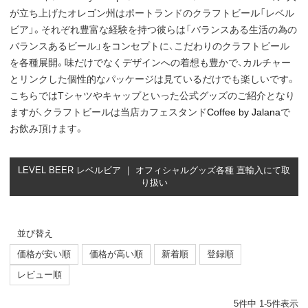
が立ち上げたオレゴン州はポートランドのクラフトビール「レベル
ビア」。それぞれ豊富な経験を持つ彼らは「バランスある生活の為の
バランスあるビール」をコンセプトに、こだわりのクラフトビール
を各種展開。味だけでなくデザインへの着想も豊かで、カルチャー
とリンクした個性的なパッケージは見ているだけでも楽しいです。
こちらではTシャツやキャップといった公式グッズのご紹介となり
ますが、クラフトビールは当店カフェスタンド
Coffee by Jalana
で
お飲み頂けます。
LEVEL BEER レベルビア ｜ オフィシャルグッズ各種 直輸入にて取
り扱い
並び替え
価格が安い順
価格が高い順
新着順
登録順
レビュー順
5
件中
1
-
5
件表示