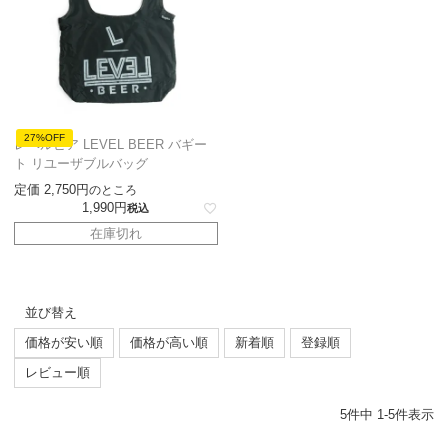
27%OFF
レベルビア LEVEL BEER バギー
ト リユーザブルバッグ
定価
2,750
のところ
1,990
税込
在庫切れ
並び替え
価格が安い順
価格が高い順
新着順
登録順
レビュー順
5
件中
1
-
5
件表示