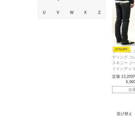
U
V
W
X
Z
47%OFF
リーバイス 
ディング コレ
スキニー ジ
ドインディ
定価
13,200
6,99
在
並び替え