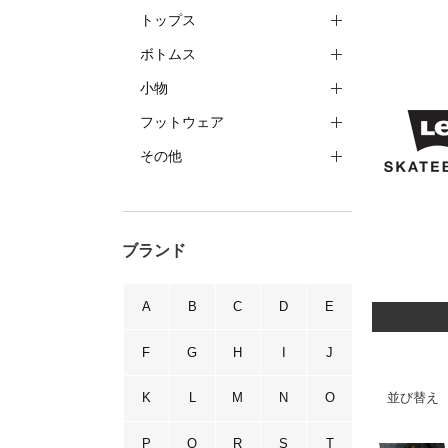
トップス
ボトムス
小物
フットウェア
その他
ブランド
A
B
C
D
E
F
G
H
I
J
並び替え
K
L
M
N
O
P
Q
R
S
T