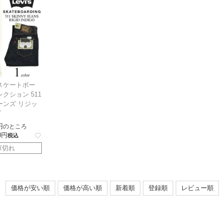
スケートボー
クション 511
ーンズ リジッ
ゴ
のところ
0
税込
庫切れ
価格が安い順
価格が高い順
新着順
登録順
レビュー順