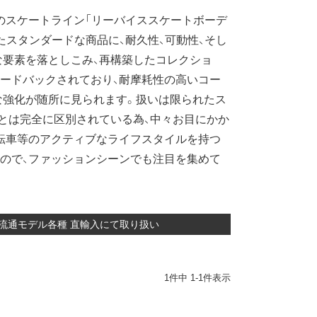
のスケートライン「リーバイススケートボーデ
たスタンダードな商品に、耐久性、可動性、そし
要素を落としこみ、再構築したコレクショ
ードバックされており、耐摩耗性の高いコー
な強化が随所に見られます。扱いは限られたス
とは完全に区別されている為、中々お目にかか
転車等のアクティブなライフスタイルを持つ
ので、ファッションシーンでも注目を集めて
のアメリカ流通モデル各種 直輸入にて取り扱い
1
件中
1
-
1
件表示