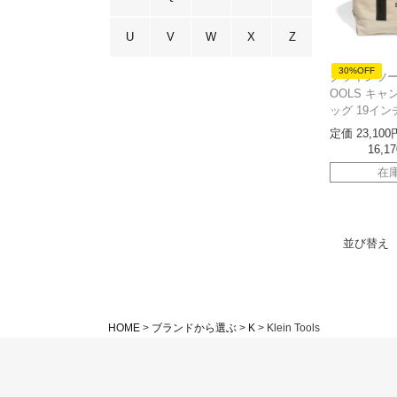
U
V
W
X
Z
30%OFF
クラインツール
OOLS キ
ッグ 19イン
定価
23,100
16,17
在
並び替え
HOME
ブランドから選ぶ
K
Klein Tools