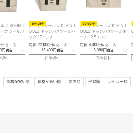
30%OFF
30%OFF
ズ KLEIN T
クラインツールズ KLEIN T
クラインツールズ KLEIN T
ャンバスツールバ
OOLS キャンバスツールバ
OOLS キャンバスツールポ
チ
ッグ 17インチ
ーチ 12.5インチ
定価
22,000
定価
4,400
のところ
のところ
のところ
0
15,400
3,080
税込
税込
税込
庫切れ
在庫切れ
在庫切れ
価格が安い順
価格が高い順
新着順
登録順
レビュー順