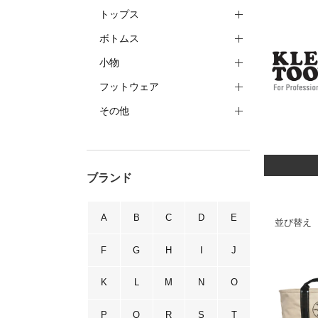
トップス
ボトムス
小物
フットウェア
その他
ブランド
A
B
C
D
E
並び替え
F
G
H
I
J
K
L
M
N
O
P
Q
R
S
T