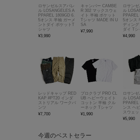
ロサンゼルスアパレ
キャンバー CAMBE
ロサンゼ
ル LOSANGELES A
R 302 マックスウェ
ル LOSA
PPAREL 1809GD 6.
イト 半袖 ポケット
PPAREL 
5オンス 半袖 ガーメ
Tシャツ MADE IN U
5オンス 
ントダイ ポケットT
SA
ディング
シャツ
ダイ Tシ
¥
7,990
¥
3,990
¥
4,990
レッドキャップ RED
プロクラブ PRO CL
ロサンゼ
KAP #PT20 インダ
UB ヘビーウェイト
ル LOSA
ストリアル ワークパ
コットン 半袖 クル
PPAREL 
ンツ
ーネック Tシャツ
ンス ヘ
スウェッ
¥
7,700
¥
1,990
¥
5,990
今週のベストセラー