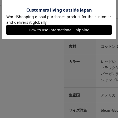
スドフィッ
クス AMERICAN CL
ンバスワーク
ASSICS ムービーT
シャツ フォレストガ
ンプ ロゴ＆ベンチ
¥
5,747
商品スペック
素材
コットン 
カラー
レッド/ネ
ブラック/
バーガン
シャンブ
生産国
アメリカ
サイズ詳細
55cm×55