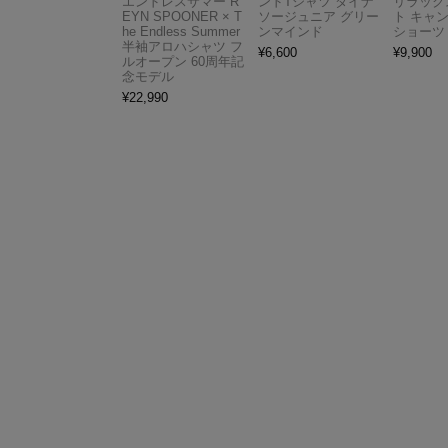
エンドレスサマー R
ンドTシャツ ダイナ
リラック
EYN SPOONER × T
ソージュニア グリー
ト キャ
he Endless Summer
ンマインド
ショーツ
半袖アロハシャツ フ
¥
6,600
¥
9,900
ルオープン 60周年記
念モデル
¥
22,990