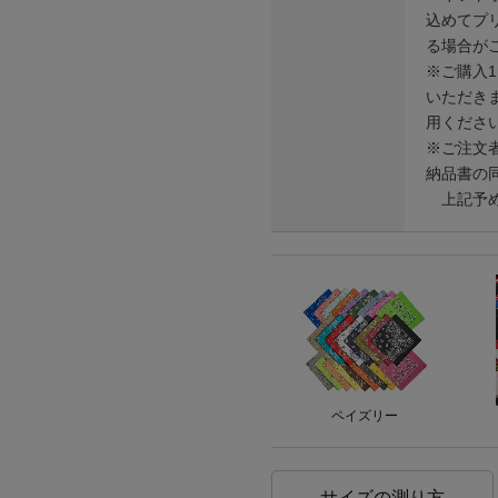
込めてプ
る場合が
※ご購入
いただき
用くださ
※ご注文
納品書の
上記予め
ペイズリー
サイズの測り方