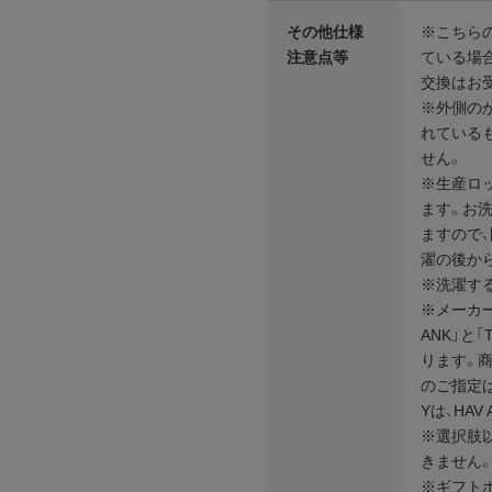
その他仕様
※こちら
注意点等
ている場
交換はお
※外側の
れている
せん。
※生産ロ
ます。お
ますので
濯の後か
※洗濯す
※メーカー
ANK」と「
ります。
のご指定は
Yは、HAV
※選択肢
きません
※ギフト