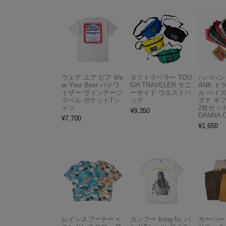
ウェア ユア ビア We
タフトラベラー TOU
ハバハンク
ar Your Beer バドワ
GH TRAVELER サニ
ANK 
イザー ヴィンテージ
ーサイド ウエストバ
ル ペイ
ラベル ポケットTシ
ッグ
ダナ ギ
ャツ
2枚セット
¥
9,350
DANNA 
¥
7,700
¥
1,650
レインスプーナー ×
カンフー kung fu. バ
カーハート 