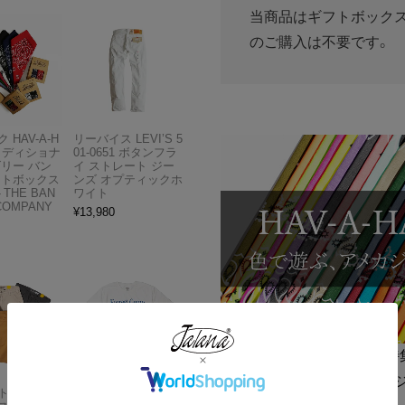
当商品はギフトボック
のご購入は不要です。
 HAV-A-H
リーバイス LEVI’S 5
トラディショナ
01-0651 ボタンフラ
ズリー バン
イ ストレート ジー
フトボックス
ンズ オプティックホ
THE BAN
ワイト
COMPANY
¥
13,980
[特
アメカ
Carhartt
アメリカンクラシッ