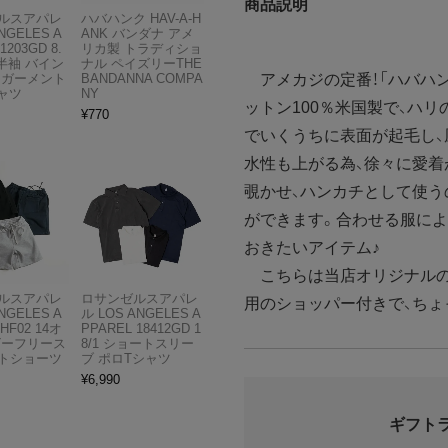
商品説明
ルスアパレ
ハバハンク HAV-A-H
NGELES A
ANK バンダナ アメ
1203GD 8.
リカ製 トラディショ
半袖 バイン
ナル ペイズリーTHE
アメカジの定番！「ハバハン
 ガーメント
BANDANNA COMPA
ャツ
NY
ットン100％米国製で、ハ
¥
770
でいくうちに表面が起毛し、
水性も上がる為、徐々に愛着
覗かせ、ハンカチとして使う
ができます。合わせる服によ
おきたいアイテム♪
こちらは当店オリジナルの
ルスアパレ
ロサンゼルスアパレ
用のショッパー付きで、ちょ
NGELES A
ル LOS ANGELES A
HF02 14オ
PPAREL 18412GD 1
ビーフリース
8/1 ショートスリー
トショーツ
ブ ポロTシャツ
¥
6,990
ギフト