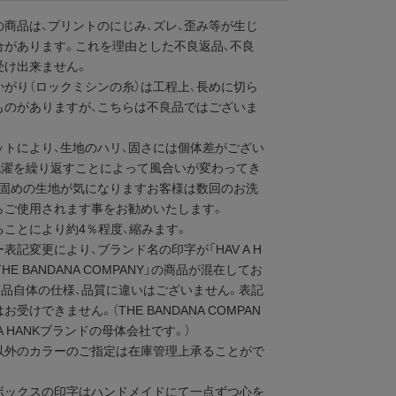
の商品は、プリントのにじみ、ズレ、歪み等が生じ
合があります。これを理由とした不良返品、不良
受け出来ません。
かがり（ロックミシンの糸）は工程上、長めに切ら
ものがありますが、こちらは不良品ではございま
ットにより、生地のハリ、固さには個体差がござい
洗濯を繰り返すことによって風合いが変わってき
、固めの生地が気になりますお客様は数回のお洗
らご使用されます事をお勧めいたします。
ることにより約4％程度、縮みます。
表記変更により、ブランド名の印字が「HAV A H
THE BANDANA COMPANY」の商品が混在してお
商品自体の仕様、品質に違いはございません。表記
お受けできません。（THE BANDANA COMPAN
 A HANKブランドの母体会社です。）
以外のカラーのご指定は在庫管理上承ることがで
。
ボックスの印字はハンドメイドにて一点ずつ心を