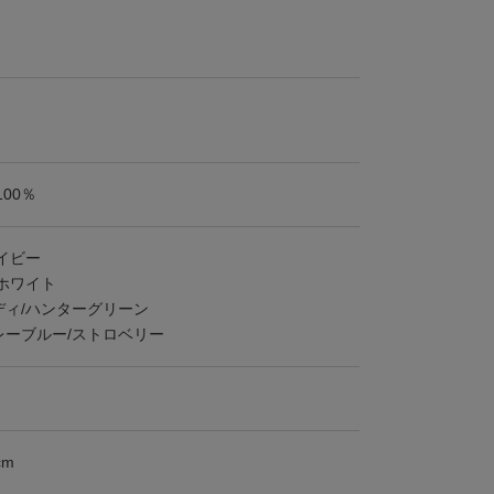
100％
イビー
ホワイト
ディ/ハンターグリーン
レーブルー/ストロベリー
cm