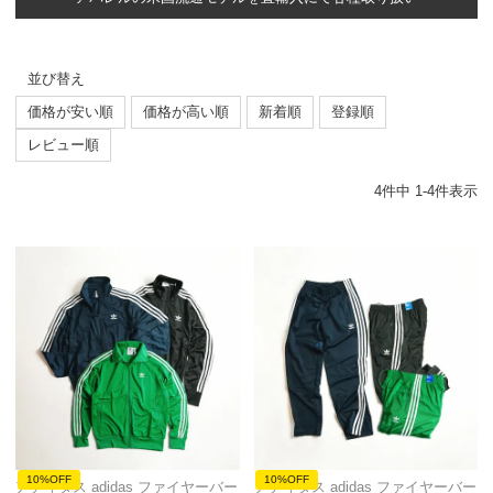
並び替え
価格が安い順
価格が高い順
新着順
登録順
レビュー順
4
件中
1
-
4
件表示
10%OFF
10%OFF
アディダス adidas ファイヤーバー
アディダス adidas ファイヤーバー