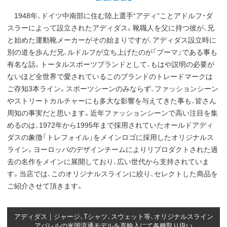
1948年、ドイツ中南部に住む陸上選手“アディ”ことアドルフ・ダ
スラーによって設立されたアディダス。靴職人を父に持つ彼が、兄
と始めた運動靴メーカーがその始まりですが、アディダス設立時に
別の道を歩んだ兄、ルドルフが立ち上げたのが「プーマ」である事も
有名な話。トータルスポーツブランドとして、もはや説明の必要が
ないほど全世界で愛されているこのブランドのトレードマークは
ご存知3本ライン。スポーツシーンのみならず、ファッションシーン
やストリートカルチャーにも多大な影響を与えてきた事も、皆さん
周知の事実だと思います。近年ファッションシーンで高い注目を集
めるのは、1972年から1995年まで採用されていたオールドアディ
ダスの象徴「トレフォイル」をメインロゴに採用したオリジナルス
ライン。ヨーロッパのデザインチームによりリプロダクトされた過
去の名作をメインに展開しており、広い世代から支持されていま
す。当店では、このオリジナルスラインに絞り、セレクトした商品を
ご紹介させて頂きます。
アディダス｜ジャージ、Tシャツ、スウェット等、オリジナルスライン
アパレルの米国流通モデルを直輸入にて各種取り扱い