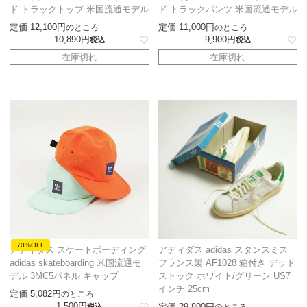
ド トラックトップ 米国流通モデル
ド トラックパンツ 米国流通モデル
定価
12,100
定価
11,000
のところ
のところ
10,890
9,900
税込
税込
在庫切れ
在庫切れ
70%OFF
アディダス スケートボーディング
アディダス adidas スタンスミス
adidas skateboarding 米国流通モ
フランス製 AF1028 箱付き デッド
デル 3MC5パネル キャップ
ストック ホワイト/グリーン US7
インチ 25cm
定価
5,082
のところ
1,500
定価
29,800
税込
のところ