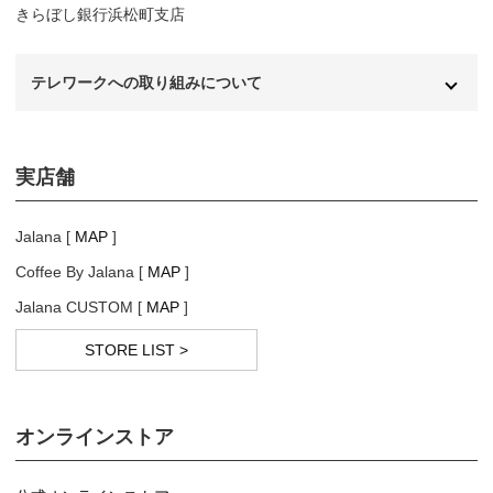
きらぼし銀行浜松町支店
テレワークへの取り組みについて
当社では、以下を目的とし、テレワーク制度を導入しておりま
す。
実店舗
・従業員満足度の向上
柔軟な働き方を可能にし、ワークライフバランスを改善する
Jalana [
MAP
]
事で、従業員の満足度向上を目指します。
Coffee By Jalana [
MAP
]
Jalana CUSTOM [
MAP
]
・生産性向上
通勤時間の有効活用や、集中しやすい環境での作業により、業
STORE LIST >
務効率の向上を目指します。
・緊急事態への対応力強化
オンラインストア
自然災害やパンデミック等の緊急事態に速やかに対応できる
環境を整備し、持続的な運営を確保します。