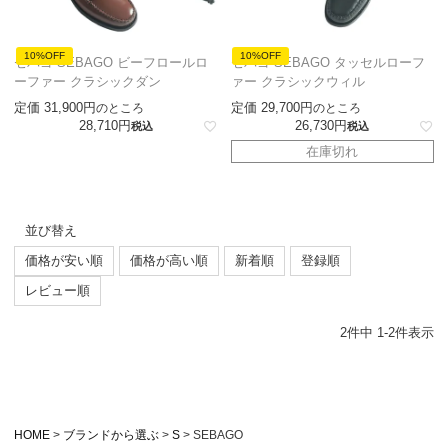
10%OFF
10%OFF
セバゴ SEBAGO ビーフロールロ
セバゴ SEBAGO タッセルローフ
ーファー クラシックダン
ァー クラシックウィル
定価
31,900
定価
29,700
のところ
のところ
28,710
26,730
税込
税込
在庫切れ
並び替え
価格が安い順
価格が高い順
新着順
登録順
レビュー順
2
件中
1
-
2
件表示
HOME
ブランドから選ぶ
S
SEBAGO