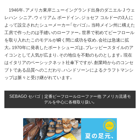
1946年、アメリカ東岸ニューイングランド出身のダニエル J ウェ
レハン シニア、ウィリアム ボードイン、ジョセフ コルドーの3人に
よって設立されたシューメーカー「セバゴ」。当時メイン州に構えた
工房で作ったのは手縫いのローファー。世界で初めてビーフロール
を取り入れたこのモデルが瞬く間に成功を収め、会社は急速に拡
大。1970年に発表したボートシューズは、プレッピースタイルのア
イコンとして人気が広まり、その地位を不動のものとします。現在
はイタリアのベーシックネット社傘下ですが、創業時からのコンセ
プトである品質へのこだわり、ハンドソーンによるクラフトマンシ
ップは脈々と受け継がれています。
SEBAGO セバゴ｜定番ビーフロールローファー他 アメリカ流通モ
デルを中心に各種取り扱い。