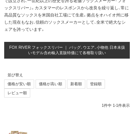
で設立され、一世紀以上の歴史を誇る老舗ソックスメーカー「フォ
ックスリバー」。カスタマーのレスポンスから改良を繰り返し、常に
高品質なソックスを米国自社工場にて生産。拠点をオハイオ州に移
した現在もなお、信頼のソックスメーカーとして、全米で絶大なシ
ェアを誇っています。
FOX RIVER フォックスリバー ｜ バッグ、ウエア、小物他 日本未扱
いモデル含め輸入直販特価にて各種取り扱い
並び替え
価格が安い順
価格が高い順
新着順
登録順
レビュー順
1
件中
1
-
1
件表示