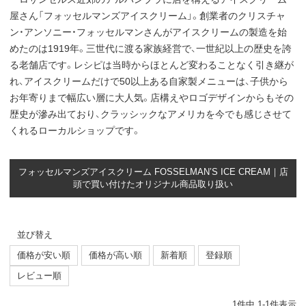
屋さん「フォッセルマンズアイスクリーム」。創業者のクリスチャ
ン・アンソニー・フォッセルマンさんがアイスクリームの製造を始
めたのは1919年。三世代に渡る家族経営で、一世紀以上の歴史を誇
る老舗店です。レシピは当時からほとんど変わることなく引き継が
れ、アイスクリームだけで50以上ある自家製メニューは、子供から
お年寄りまで幅広い層に大人気。店構えやロゴデザインからもその
歴史が滲み出ており、クラッシックなアメリカを今でも感じさせて
くれるローカルショップです。
フォッセルマンズアイスクリーム FOSSELMAN’S ICE CREAM｜店
頭で買い付けたオリジナル商品取り扱い
並び替え
価格が安い順
価格が高い順
新着順
登録順
レビュー順
1
件中
1
-
1
件表示