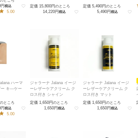
のところ
0
定価
15,800
定価
5,490
税込
のところ
のところ
5.00
14,220
5,490
税込
税込
lana ハーマ
ジャラーナ Jalana イージ
ジャラーナ Jalana イージ
ー キ―ケー
ーレザーケアクリーム ク
ーレザーケアクリーム ク
ロス付き シャイン
ロス付き マット
定価
1,650
定価
1,650
のところ
のところ
のところ
0
1,650
1,650
税込
税込
税込
5.00