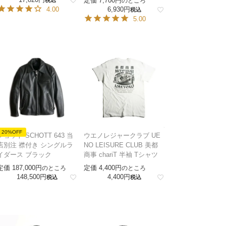
定価
7,700
のところ
4.00
6,930
税込
5.00
20%OFF
ショット SCHOTT 643 当
ウエノレジャークラブ UE
店別注 襟付き シングルラ
NO LEISURE CLUB 美都
イダース ブラック
商事 chariT 半袖 Tシャツ
定価
187,000
定価
4,400
のところ
のところ
148,500
4,400
税込
税込