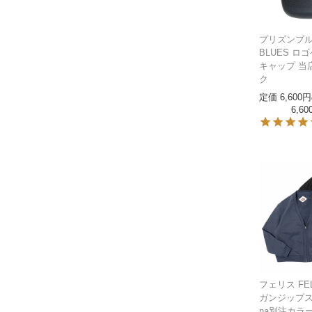
プリズンブルー
BLUES ロ
キャップ 当
ク
定価
6,600
6,60
フェリス FE
ガンジップスウ
na別注カラ