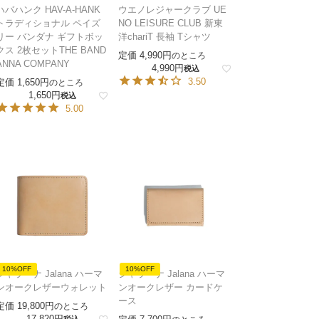
ハバハンク HAV-A-HANK
ウエノレジャークラブ UE
トラディショナル ペイズ
NO LEISURE CLUB 新東
リー バンダナ ギフトボッ
洋chariT 長袖 Tシャツ
クス 2枚セットTHE BAND
定価
4,990
のところ
ANNA COMPANY
4,990
税込
3.50
定価
1,650
のところ
1,650
税込
5.00
10%OFF
10%OFF
ジャラーナ Jalana ハーマ
ジャラーナ Jalana ハーマ
ンオークレザーウォレット
ンオークレザー カードケ
ース
定価
19,800
のところ
17,820
税込