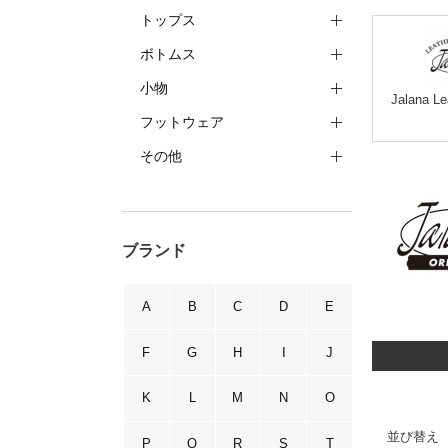
トップス
ボトムス
小物
Jalana Le
フットウェア
その他
ブランド
A
B
C
D
E
F
G
H
I
J
K
L
M
N
O
並び替え
P
Q
R
S
T