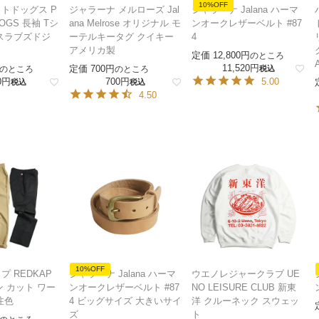
10%OFF
トドッグス P
ジャラーナ メルローズ Jal
ジャラーナ Jalana ハーマ
DOGS 長袖 Tシ
ana Melrose オリジナル モ
ンオークレザーベルト #87
スラブズドジ
ーテルキータグ クイキー
4
アメリカ製
定価
12,800
のところ
11,520
定価
700
のところ
のところ
税込
0
700
5.00
税込
税込
4.50
10%OFF
 REDKAP
ジャラーナ Jalana ハーマ
ウエノレジャークラブ UE
ーン カット ワー
ンオークレザーベルト #87
NO LEISURE CLUB 新東
注色
4 ビッグサイズ 大きいサイ
洋 クルーネック スウェッ
ズ
ト