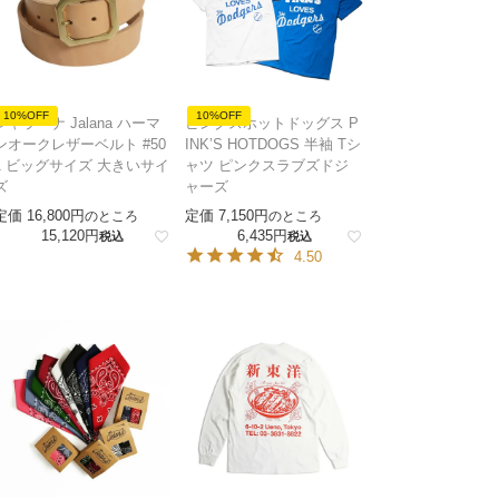
10%OFF
10%OFF
ジャラーナ Jalana ハーマ
ピンクスホットドッグス P
ンオークレザーベルト #50
INK’S HOTDOGS 半袖 Tシ
1 ビッグサイズ 大きいサイ
ャツ ピンクスラブズドジ
ズ
ャーズ
定価
16,800
定価
7,150
のところ
のところ
15,120
6,435
税込
税込
4.50