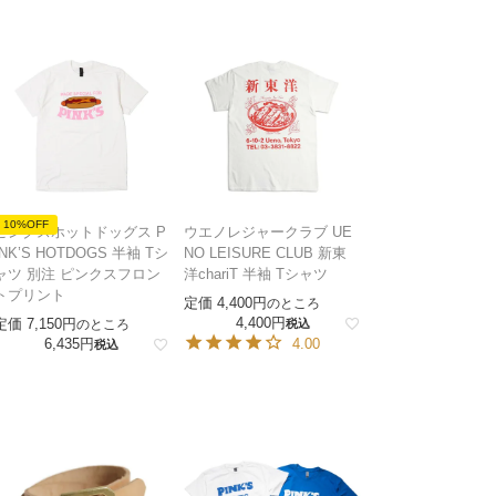
10%OFF
ピンクスホットドッグス P
ウエノレジャークラブ UE
INK’S HOTDOGS 半袖 Tシ
NO LEISURE CLUB 新東
ャツ 別注 ピンクスフロン
洋chariT 半袖 Tシャツ
トプリント
定価
4,400
のところ
4,400
定価
7,150
のところ
税込
6,435
4.00
税込