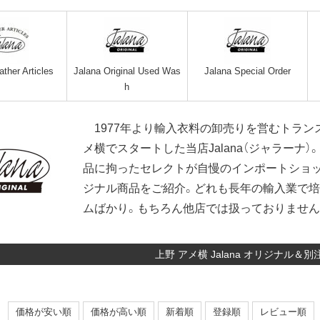
ather Articles
Jalana Original Used Was
Jalana Special Order
h
1977年より輸入衣料の卸売りを営むトランス
メ横でスタートした当店Jalana（ジャラーナ
品に拘ったセレクトが自慢のインポートショッ
ジナル商品をご紹介。どれも長年の輸入業で
ムばかり。もちろん他店では扱っておりません
上野 アメ横 Jalana オリジナル＆別
価格が安い順
価格が高い順
新着順
登録順
レビュー順