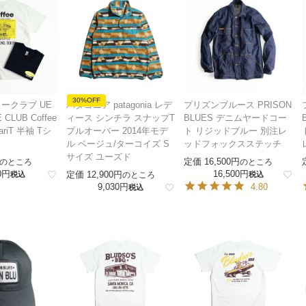
30%OFF
ークラブ UE
パタゴニア patagonia レデ
プリズンブルース PRISON
 CLUB Coffee
ィース シンチラ スナップT
BLUES デニムヤードコー
hariT 半袖 Tシ
プルオーバー 2014年モデ
ト リジッドブルー 別注レ
ル ベージュ/ターコイズ S
ッドフォックスステッチ
サイズ ユーズド
定価
16,500
のところ
のところ
0
16,500
定価
12,900
税込
のところ
税込
9,030
4.80
税込