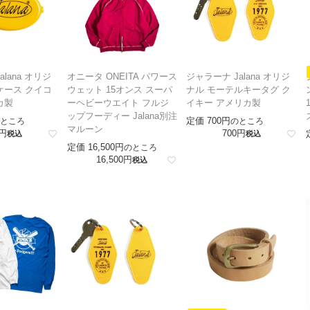
lana オリジ
オニータ ONEITA パワース
ジャラーナ Jalana オリジ
ケース クイコ
ウェット 15オンス スーパ
ナル モーテルキータグ ク
カ製
ーヘビーウエイト フルジ
イキー アメリカ製
ップフーディー Jalana別注
定価
700
ところ
のところ
マルーン
700
税込
税込
定価
16,500
のところ
16,500
税込