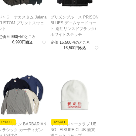
ジャラーナカスタム Jalana
プリズンブルース PRISON
CUSTOM プリントスウェ
BLUES デニムヤードコー
ット
ト 別注リンスドブラック/
ホワイトステッチ
定価
6,990
のところ
6,990
定価
16,500
税込
のところ
16,500
税込
15%OFF
12%OFF
バーバリアン BARBARIAN
ウエノレジャークラブ UE
クラシック カーディガン
NO LEISURE CLUB 新東
当店別注色
洋ニットキャップ