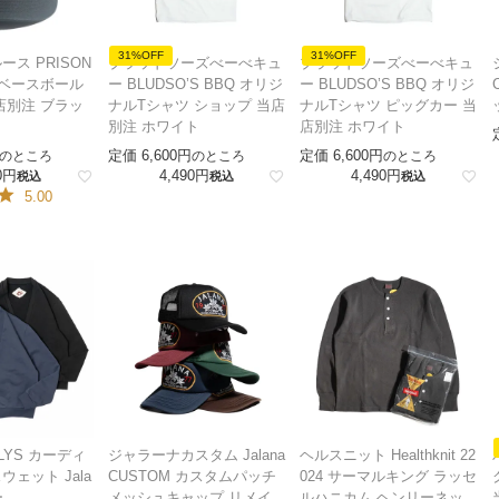
31%OFF
31%OFF
ス PRISON
ブラッドソーズべーべキュ
ブラッドソーズべーべキュ
ゴベースボール
ー BLUDSO’S BBQ オリジ
ー BLUDSO’S BBQ オリジ
店別注 ブラッ
ナルTシャツ ショップ 当店
ナルTシャツ ピッグカー 当
別注 ホワイト
店別注 ホワイト
定価
6,600
定価
6,600
のところ
のところ
のところ
0
4,490
4,490
税込
税込
税込
5.00
LYS カーディ
ジャラーナカスタム Jalana
ヘルスニット Healthknit 22
ェット Jala
CUSTOM カスタムパッチ
024 サーマルキング ラッセ
ー
メッシュキャップ リメイ
ルハニカム ヘンリーネッ