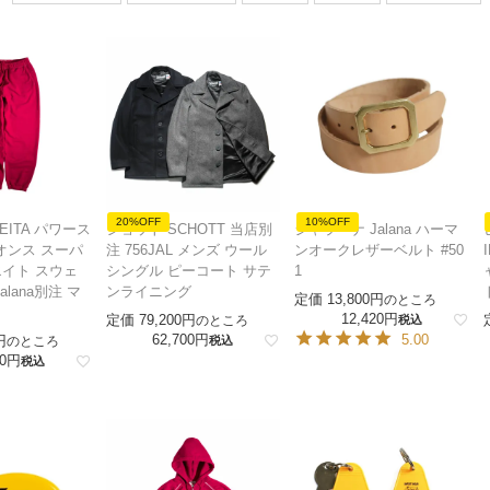
20%OFF
10%OFF
EITA パワース
ショット SCHOTT 当店別
ジャラーナ Jalana ハーマ
オンス スーパ
注 756JAL メンズ ウール
ンオークレザーベルト #50
イト スウェ
シングル ピーコート サテ
1
lana別注 マ
ンライニング
定価
13,800
のところ
12,420
定価
79,200
のところ
税込
62,700
5.00
のところ
税込
0
税込