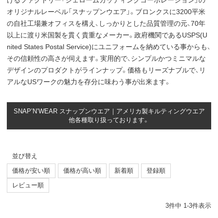
けるファクトリー「ジェロームカッティングコーポレーション」の
オリジナルレーベル「スナップンウエア」。ブロンクスに3200平米
の自社工場兼オフィスを構え、しっかりとした品質管理の元、70年
以上に渡り米国製を貫く貴重なメーカー。政府機関であるUSPS(U
nited States Postal Service)にユニフォームを納めている事からも、
その信頼性の高さが伺えます。実用的で、シンプルかつミニマルな
デザインのプロダクトがラインナップ。価格もリーズナブルで、リ
アルなUSワークの魅力を存分に味わう事が出来ます。
SNAP’N’WEAR スナップンウエア｜アメリカ製キルティングウエア
他各種取り扱っております。
並び替え
価格が安い順
価格が高い順
新着順
登録順
レビュー順
3
件中
1
-
3
件表示