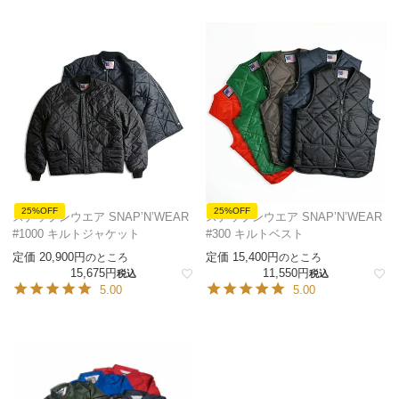
25%OFF
25%OFF
スナップンウエア SNAP’N’WEAR
スナップンウエア SNAP’N’WEAR
#1000 キルトジャケット
#300 キルトベスト
定価
20,900
定価
15,400
のところ
のところ
15,675
11,550
税込
税込
5.00
5.00