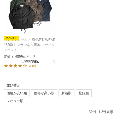
22%OFF
スナップンウエア SNAP’N’WEAR
#8200-L フランネル裏地 コーチジ
ャケット
定価
7,700
のところ
5,990
税込
4.00
並び替え
価格が安い順
価格が高い順
新着順
登録順
レビュー順
3
件中
1
-
3
件表示