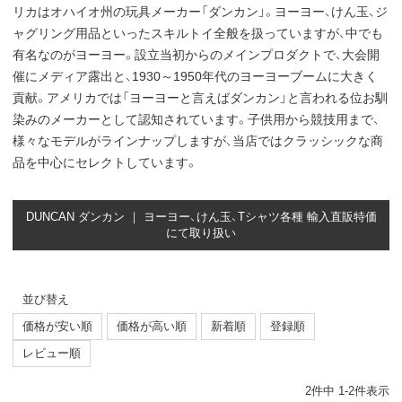
リカはオハイオ州の玩具メーカー「ダンカン」。ヨーヨー、けん玉、ジ
ャグリング用品といったスキルトイ全般を扱っていますが、中でも
有名なのがヨーヨー。設立当初からのメインプロダクトで、大会開
催にメディア露出と、1930～1950年代のヨーヨーブームに大きく
貢献。アメリカでは「ヨーヨーと言えばダンカン」と言われる位お馴
染みのメーカーとして認知されています。子供用から競技用まで、
様々なモデルがラインナップしますが、当店ではクラッシックな商
品を中心にセレクトしています。
DUNCAN ダンカン ｜ ヨーヨー、けん玉、Tシャツ各種 輸入直販特価
にて取り扱い
並び替え
価格が安い順
価格が高い順
新着順
登録順
レビュー順
2
件中
1
-
2
件表示