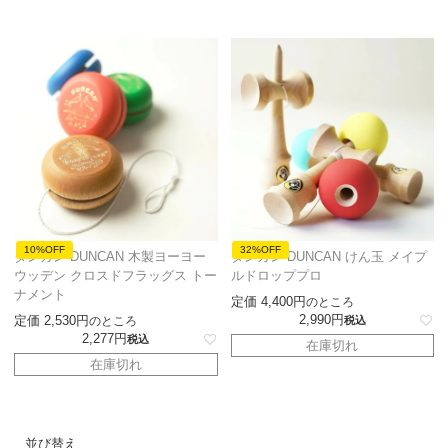
10%OFF
32%OFF
ダンカン DUNCAN 木製ヨーヨー
ダンカン DUNCAN けん玉 メイプ
ウッデン クロスドフラッグス トー
ルドロッププロ
ナメント
定価
4,400
のところ
2,990
定価
2,530
のところ
税込
2,277
税込
在庫切れ
在庫切れ
並び替え