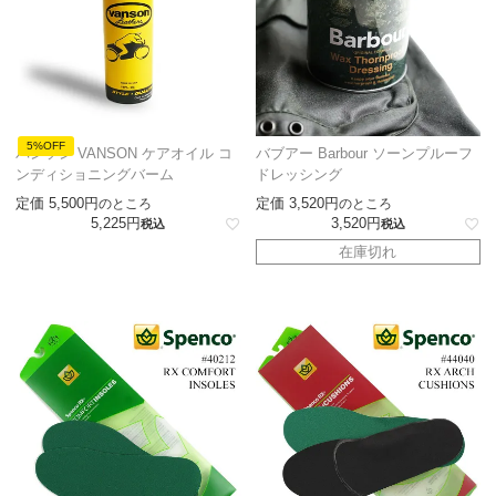
5%OFF
バンソン VANSON ケアオイル コ
バブアー Barbour ソーンプルーフ
ンディショニングバーム
ドレッシング
定価
5,500
定価
3,520
のところ
のところ
5,225
3,520
税込
税込
在庫切れ