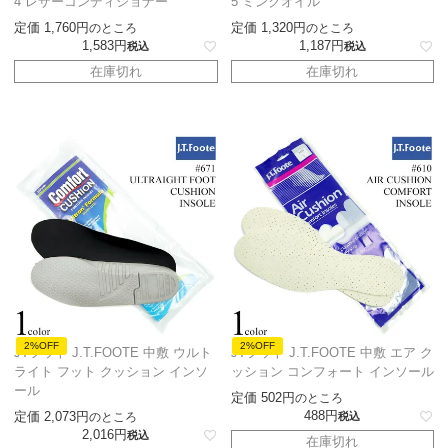
4 レザーコンディショナー
5 ミンクオイル
定価
1,760
定価
1,320
のところ
のところ
1,583
1,187
税込
税込
在庫切れ
在庫切れ
2%OFF
2%OFF
JTフット J.T.FOOTE 中敷 ウルト
JTフット J.T.FOOTE 中敷 エア ク
ライト フット クッション インソ
ッション コンフォート インソール
ール
定価
502
のところ
488
定価
2,073
のところ
税込
2,016
税込
在庫切れ