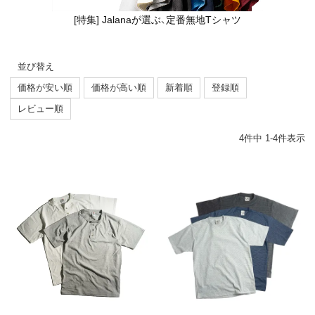
[特集] Jalanaが選ぶ、定番無地Tシャツ
並び替え
価格が安い順
価格が高い順
新着順
登録順
レビュー順
4
件中
1
-
4
件表示