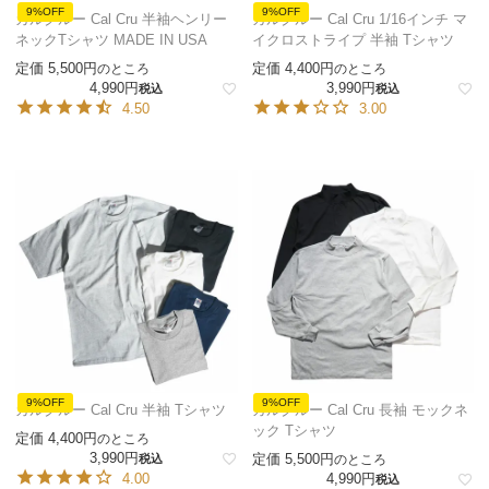
9%OFF
9%OFF
カルクルー Cal Cru 半袖ヘンリー
カルクルー Cal Cru 1/16インチ マ
ネックTシャツ MADE IN USA
イクロストライプ 半袖 Tシャツ
定価
5,500
定価
4,400
のところ
のところ
4,990
3,990
税込
税込
4.50
3.00
9%OFF
9%OFF
カルクルー Cal Cru 半袖 Tシャツ
カルクルー Cal Cru 長袖 モックネ
ック Tシャツ
定価
4,400
のところ
3,990
定価
5,500
税込
のところ
4.00
4,990
税込