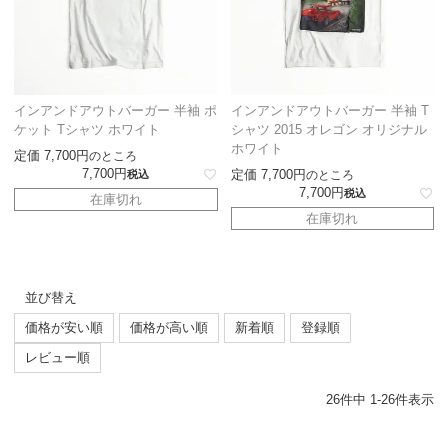
インアンドアウトバーガー 半袖 ポ
インアンドアウトバーガー 半袖 T
ケット Tシャツ ホワイト
シャツ 2015 オレゴン オリジナル
ホワイト
定価
7,700
のところ
7,700
定価
7,700
税込
のところ
7,700
税込
在庫切れ
在庫切れ
並び替え
価格が安い順
価格が高い順
新着順
登録順
レビュー順
26
件中
1
-
26
件表示