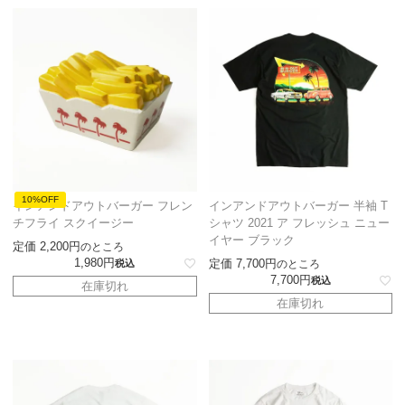
10%OFF
インアンドアウトバーガー フレン
インアンドアウトバーガー 半袖 T
チフライ スクイージー
シャツ 2021 ア フレッシュ ニュー
イヤー ブラック
定価
2,200
のところ
1,980
定価
7,700
税込
のところ
7,700
税込
在庫切れ
在庫切れ