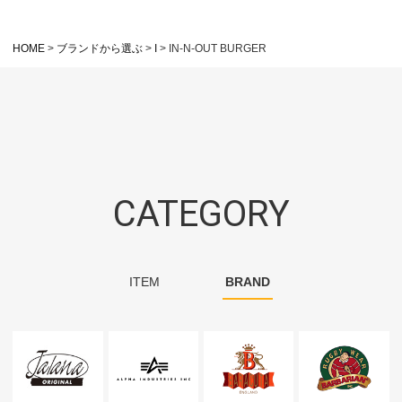
HOME
ブランドから選ぶ
I
IN-N-OUT BURGER
CATEGORY
ITEM
BRAND