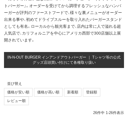
トバーガー」。オーダーを受けてから調理するフレッシュなハンバ
ーガーが評判のファーストフードで、様々な裏メニューがオーダー
出来る事や、初めてドライブスルーを取り入れたバーガースタンド
としても有名。ローカルから観光客まで、店内は常に人で溢れる超
人気店で、カリフォルニアを中心にアメリカ西部で300店舗以上展
開されています。
IN-N-OUT BURGER インアンドアウトバーガー ｜ Tシャツ等の公式
グッズ店頭買い付けにて各種取り扱い
並び替え
価格が安い順
価格が高い順
新着順
登録順
レビュー順
26
件中
1
-
26
件表示