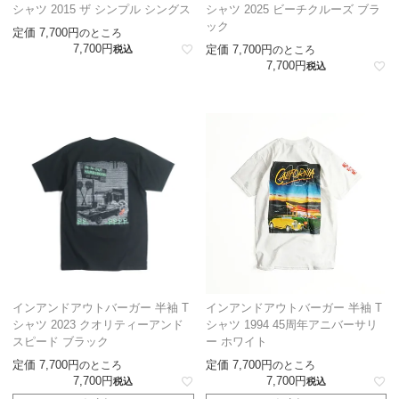
シャツ 2015 ザ シンプル シングス
シャツ 2025 ビーチクルーズ ブラ
ック
定価
7,700
のところ
7,700
定価
7,700
税込
のところ
7,700
税込
インアンドアウトバーガー 半袖 T
インアンドアウトバーガー 半袖 T
シャツ 2023 クオリティーアンド
シャツ 1994 45周年アニバーサリ
スピード ブラック
ー ホワイト
定価
7,700
定価
7,700
のところ
のところ
7,700
7,700
税込
税込