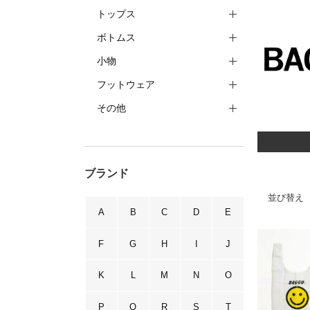
トップス
ボトムス
小物
フットウェア
その他
ブランド
並び替え
A
B
C
D
E
F
G
H
I
J
K
L
M
N
O
P
Q
R
S
T