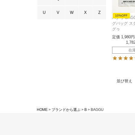
U
V
W
X
Z
10%OFF
バグゥ BAG
グバッグ ス
グゥ
定価
1,980
1,78
在
並び替え
HOME
ブランドから選ぶ
B
BAGGU