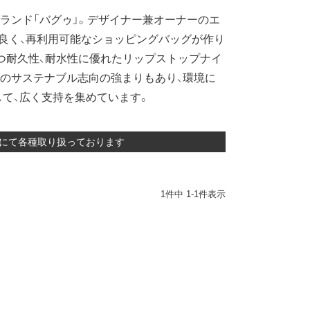
ブランド「バグゥ」。デザイナー兼オーナーのエ
が良く、再利用可能なショッピングバッグが作り
つ耐久性、耐水性に優れたリップストップナイ
のサステナブル志向の強まりもあり、環境に
て、広く支持を集めています。
販にて各種取り扱っております
1
件中
1
-
1
件表示