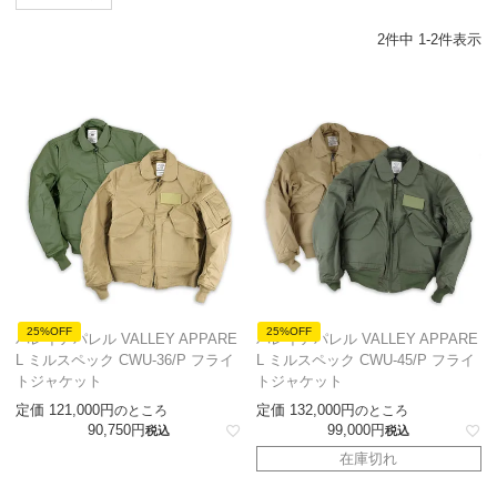
2
件中
1
-
2
件表示
25%OFF
25%OFF
バレイアパレル VALLEY APPARE
バレイアパレル VALLEY APPARE
L ミルスペック CWU-36/P フライ
L ミルスペック CWU-45/P フライ
トジャケット
トジャケット
定価
121,000
定価
132,000
のところ
のところ
90,750
99,000
税込
税込
在庫切れ