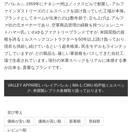
アパレル」。1959年にテネシー州はノックスビルで創業し、アルフ
ァインダストリーズのミルスペックを請け負っていた工場が本体。
ブランドとしてネームが出来たのは数年前で、立ち上げは、アルフ
ァ社の元オーナーであり、空軍商品管理の経験を持つジョン・ニー
トハマー氏。いわゆるファクトリーブランドですが、米国屈指の規
模を誇るミルスペックコントラクターを50年以上請け負っており、
現在も供給し続けているという超本格派。民生モデルもラインナッ
プしていますが、どの製品も、厳しい軍規格をパスしてきた自社工
場で生産されています。現行の米軍スペックをリアルに体感する事
が出来る、貴重なブランドです。
VALLEY APPAREL バレイアパレル｜MA-1、CWU 45/P他ミルスペッ
ク、米国製レプリカ各種取り扱っております。
並び替え
価格が安い順
価格が高い順
新着順
登録順
レビュー順