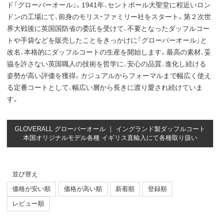
ド「グローバーオール」。1941年、セントポール大聖堂に程近いロン
ドンの工場にて、前身のモリス・ファミリー社をスタート。第２次世
界大戦後に英国国防省の委託を受けて、不要となったダッフルコー
トや手袋などを販売したことをきっかけに「グローバーオール」と
改名、本格的にダッフルコートの生産を開始します。最高の素材、妥
協を許さない英国職人の技術を哲学に、安心の品質、進化し続ける
姿勢が高い評価を獲得。カジュアルからフォーマルまで幅広く使え
る定番コートとして、幅広い層から長きに渡り愛され続けていま
す。
GLOVERALL グローバーオール ｜ イングランド製ダッフルコート
本国オリジナルモデル各種 イギリス直輸入にて各種取り扱い
並び替え
価格が安い順
価格が高い順
新着順
登録順
レビュー順