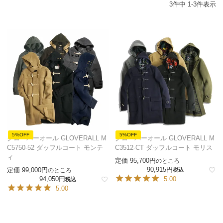
3
件中
1
-
3
件表示
5%OFF
5%OFF
グローバーオール GLOVERALL M
グローバーオール GLOVERALL M
C5750-52 ダッフルコート モンテ
C3512-CT ダッフルコート モリス
ィ
定価
95,700
のところ
90,915
定価
99,000
のところ
税込
94,050
5.00
税込
5.00