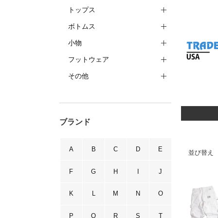
トップス
ボトムス
小物
フットウェア
その他
ブランド
A
B
C
D
E
並び替え
F
G
H
I
J
K
L
M
N
O
P
Q
R
S
T