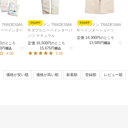
5%OFF
5%OFF
TRADESMA
トレーズマン TRADESMA
トレーズマン TRADESMA
ニーペインター
N ダブルニーペインターパ
N ペインターショーツ
ンツ ナチュラル
定価
14,300
のところ
13,585
定価
16,500
のところ
のところ
税込
0
15,675
税込
税込
4.00
5.00
価格が安い順
価格が高い順
新着順
登録順
レビュー順