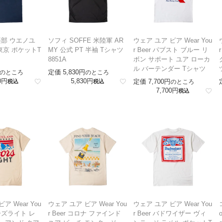
部 ウエノユ
ソフィ SOFFE 米陸軍 AR
ウェア ユア ビア Wear You
東京 ポケットT
MY 公式 PT 半袖 Tシャツ
r Beer パブスト ブルー リ
8851A
ボン サポート ユア ローカ
ル バーテンダー Tシャツ
定価
5,830
のところ
のところ
0
5,830
定価
7,700
税込
税込
のところ
7,700
税込
ア Wear You
ウェア ユア ビア Wear You
ウェア ユア ビア Wear You
アーズライト レ
r Beer コロナ ファインド
r Beer バドワイザー ヴィ
o