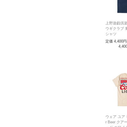
上野遊戯倶楽
ウギクラブ 
シャツ
定価
4,400
4,40
ウェア ユア ビ
r Beer ク