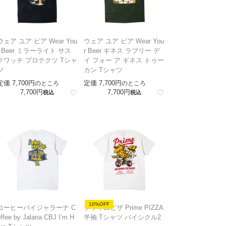
ウェア ユア ビア Wear You
ウェア ユア ビア Wear You
r Beer ミラーライト サス
r Beer ギネス ラブリー デ
クワッチ プロテクツ Tシャ
イ フォー ア ギネス トゥー
ツ
カン Tシャツ
定価
7,700
定価
7,700
のところ
のところ
7,700
7,700
税込
税込
10%OFF
コーヒーバイジャラーナ C
プライムピザ Prime PIZZA
ffee by Jalana CBJ I’m H
半袖 Tシャツ バイシクル2