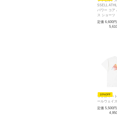
ラッセルアス
SSELL ATH
パワー コア
ス ショーツ
定価
6,600
5,61
10%OFF
ウォルマート W
ールウェイズ
定価
5,500
4,95