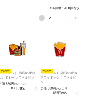
456
件中
1
-
100
件表示
1
2
…
5
5%OFF
5%OFF
マクドナルド McDonald’s
マクドナルド McDonald’s
コンボミール ラペルピン
フライボックス ラペルピ
ン
定価
880
のところ
836
定価
880
税込
のところ
836
税込