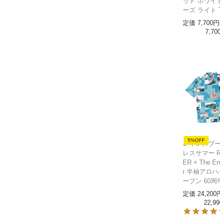
ッド ホワイ
ーズ ライト
定価
7,700
7,70
5%OFF
レインスプー
レスサマー R
ER × The E
r 半袖アロ
ープン 60
定価
24,200
22,99