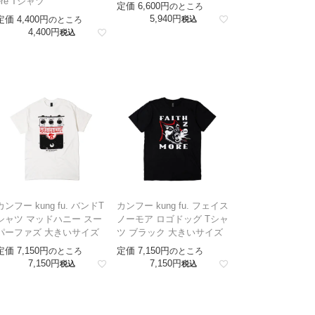
ere Tシャツ
定価
6,600
のところ
5,940
定価
4,400
のところ
税込
4,400
税込
カンフー kung fu. バンドT
カンフー kung fu. フェイス
シャツ マッドハニー スー
ノーモア ロゴドッグ Tシャ
パーファズ 大きいサイズ
ツ ブラック 大きいサイズ
定価
7,150
定価
7,150
のところ
のところ
7,150
7,150
税込
税込