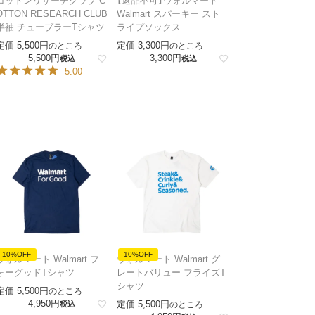
コットンリサーチクラブ C
【返品不可】ウォルマート
OTTON RESEARCH CLUB
Walmart スパーキー スト
半袖 チューブラーTシャツ
ライプソックス
定価
5,500
定価
3,300
のところ
のところ
5,500
3,300
税込
税込
5.00
10%OFF
10%OFF
ウォルマート Walmart フ
ウォルマート Walmart グ
ォーグッドTシャツ
レートバリュー フライズT
シャツ
定価
5,500
のところ
4,950
定価
5,500
税込
のところ