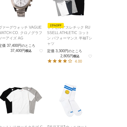
15%OFF
ヴァーグウォッチ VAGUE
ラッセルアスレチック RU
WATCH CO. クロノグラフ
SSELL ATHLETIC コット
ツーアイズ AG
ン パフォーマンス 半袖Tシ
ャツ
定価
37,400
のところ
37,400
定価
3,300
税込
のところ
2,805
税込
4.00