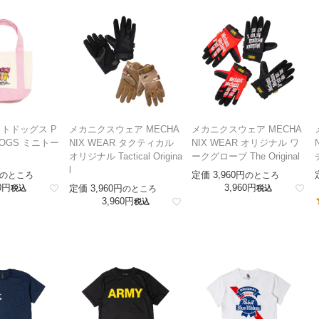
トドッグス P
メカニクスウェア MECHA
メカニクスウェア MECHA
TDOGS ミニトー
NIX WEAR タクティカル
NIX WEAR オリジナル ワ
オリジナル Tactical Origina
ークグローブ The Original
l
定価
3,960
のところ
のところ
0
3,960
定価
3,960
税込
のところ
税込
3,960
税込