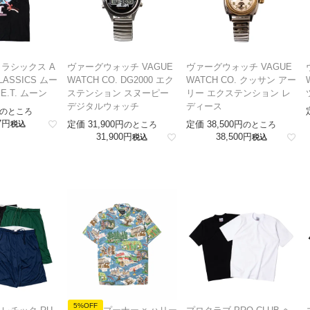
ラシックス A
ヴァーグウォッチ VAGUE
ヴァーグウォッチ VAGUE
LASSICS ムー
WATCH CO. DG2000 エク
WATCH CO. クッサン アー
E.T. ムーン
ステンション スヌーピー
リー エクステンション レ
デジタルウォッチ
ディース
のところ
7
定価
31,900
定価
38,500
税込
のところ
のところ
31,900
38,500
税込
税込
5%OFF