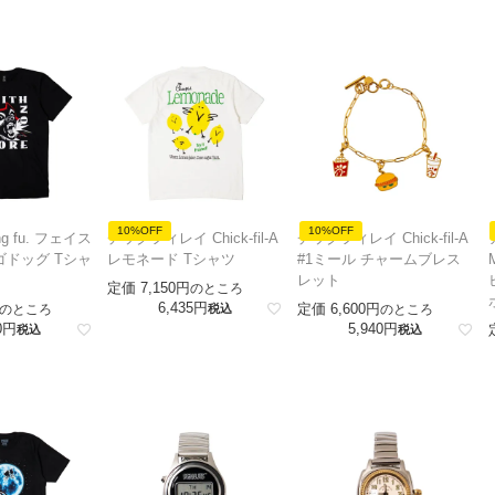
10%OFF
10%OFF
g fu. フェイス
チックフィレイ Chick-fil-A
チックフィレイ Chick-fil-A
ゴドッグ Tシャ
レモネード Tシャツ
#1ミール チャームブレス
レット
定価
7,150
のところ
6,435
定価
6,600
のところ
税込
のところ
0
5,940
税込
税込