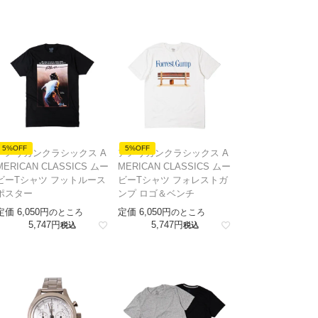
5%OFF
5%OFF
アメリカンクラシックス A
アメリカンクラシックス A
MERICAN CLASSICS ムー
MERICAN CLASSICS ムー
ビーTシャツ フットルース
ビーTシャツ フォレストガ
ポスター
ンプ ロゴ＆ベンチ
定価
6,050
定価
6,050
のところ
のところ
5,747
5,747
税込
税込