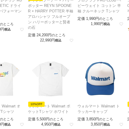
レチック RU
レインスプーナー × ハリー
プロクラブ PRO CLUB ヘ
LETIC ドライ
ポッター REYN SPOONE
ビーウェイト コットン 半
 パフォーマン
R × HARRY POTTER 半袖
袖 クルーネック Tシャツ
アロハシャツ フルオープ
定価
1,990
のところ
ン ハリーポッターと賢者
1,990
のところ
税込
の石
0
税込
定価
24,200
のところ
22,990
税込
10%OFF
almart オ
ウォルマート Walmart ポ
ウォルマート Walmart ト
Tシャツ
ケットTシャツ ホワイト
ラッカーキャップ
定価
5,500
定価
3,850
のところ
のところ
のところ
0
4,950
3,850
税込
税込
税込