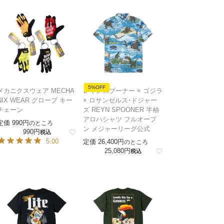
5%OFF
メカニクスウェア MECHA
レインスプーナー × ゴジラ
NIX WEAR グローブ キー
× ロサンゼルス・ドジャー
チェーン
ズ REYN SPOONER 半袖
アロハシャツ フルオープ
定価
990
のところ
ン メジャーリーグ公式
990
税込
5.00
定価
26,400
のところ
25,080
税込