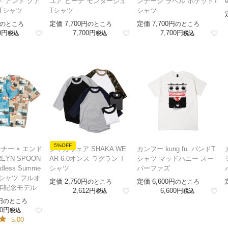
ト アンド クア
ユア ビーチ モンタージュ
ンテージ ラベル ポケットT
 Tシャツ
Tシャツ
シャツ
定価
7,700
定価
7,700
のところ
のところ
のところ
0
7,700
7,700
税込
税込
税込
5%OFF
ナー × エンド
シャカウェア SHAKA WE
カンフー kung fu. バンドT
EYN SPOON
AR 6.0オンス ラグラン T
シャツ マッドハニー スー
ndless Summe
シャツ
パーファズ
ハシャツ フルオ
定価
2,750
定価
6,600
のところ
のところ
周年記念モデル
2,612
6,600
税込
税込
のところ
0
税込
5.00