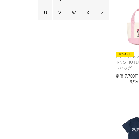
U
V
W
X
Z
10%OFF
ピンクスホッ
INK’S HO
トバッグ
定価
7,700
6,93