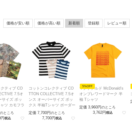
価格が安い順
価格が高い順
新着順
登録順
レビュー順
5%OFF
クティブ CO
コットンコレクティブ CO
マクドナルド McDonald’s
ECTIVE 7.5オ
TTON COLLECTIVE 7.5オ
オンブレワードマーク 半
ーサイズ ボッ
ンス オーバーサイズ ボッ
袖 Tシャツ
シャツ カモフラ
クス 半袖Tシャツ ボーダー
定価
3,960
のところ
3,762
定価
7,700
のところ
のところ
税込
0
7,700
税込
税込