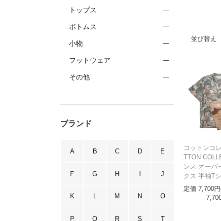
トップス
ボトムス
並び替え
小物
フットウェア
その他
ブランド
コットンコレ
A
B
C
D
E
TTON COLL
ンス オーバ
F
G
H
I
J
クス 半袖T
定価
7,700
K
L
M
N
O
7,70
P
Q
R
S
T