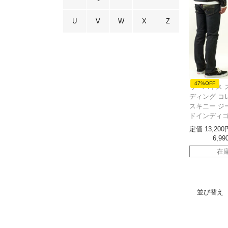
U
V
W
X
Z
47%OFF
リーバイス 
ディング コレ
スキニー ジ
ドインディ
定価
13,200
6,99
在
並び替え