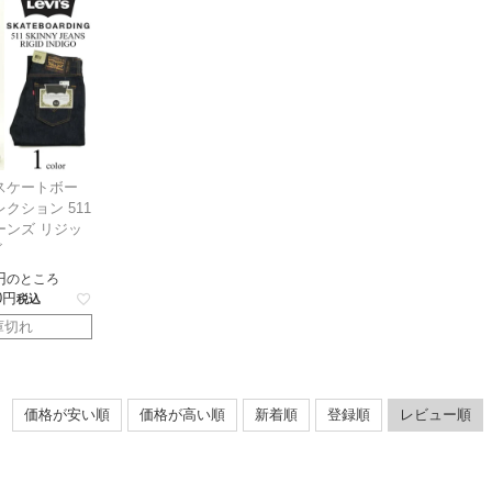
スケートボー
クション 511
ーンズ リジッ
ゴ
のところ
0
税込
庫切れ
価格が安い順
価格が高い順
新着順
登録順
レビュー順