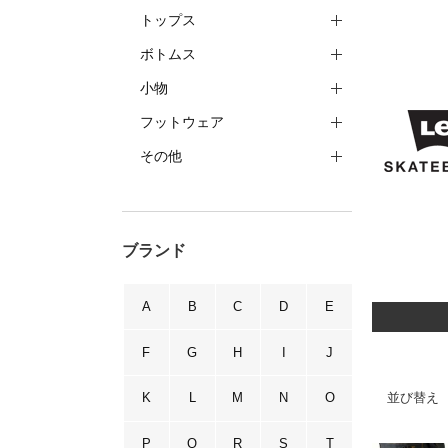
トップス
ボトムス
小物
フットウェア
その他
ブランド
A
B
C
D
E
F
G
H
I
J
並び替え
K
L
M
N
O
P
Q
R
S
T