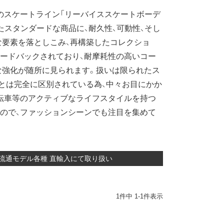
のスケートライン「リーバイススケートボーデ
たスタンダードな商品に、耐久性、可動性、そし
要素を落としこみ、再構築したコレクショ
ードバックされており、耐摩耗性の高いコー
な強化が随所に見られます。扱いは限られたス
とは完全に区別されている為、中々お目にかか
転車等のアクティブなライフスタイルを持つ
ので、ファッションシーンでも注目を集めて
のアメリカ流通モデル各種 直輸入にて取り扱い
1
件中
1
-
1
件表示