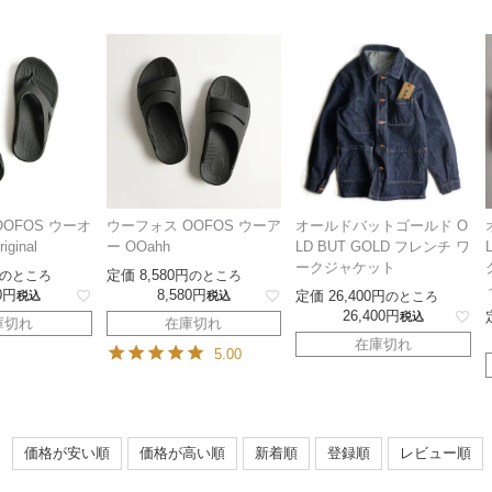
OFOS ウーオ
ウーフォス OOFOS ウーア
オールドバットゴールド O
ginal
ー OOahh
LD BUT GOLD フレンチ ワ
ークジャケット
定価
8,580
のところ
のところ
0
8,580
定価
26,400
税込
税込
のところ
26,400
税込
庫切れ
在庫切れ
在庫切れ
5.00
価格が安い順
価格が高い順
新着順
登録順
レビュー順