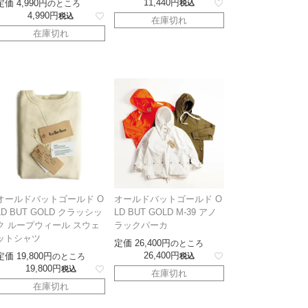
11,440
定価
4,990
のところ
税込
4,990
税込
在庫切れ
在庫切れ
オールドバットゴールド O
オールドバットゴールド O
LD BUT GOLD クラッシッ
LD BUT GOLD M-39 アノ
ク ループウィール スウェ
ラックパーカ
ットシャツ
定価
26,400
のところ
26,400
定価
19,800
のところ
税込
19,800
税込
在庫切れ
在庫切れ