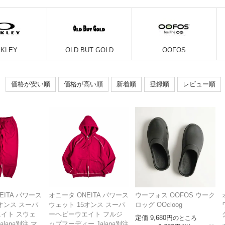
AKLEY
OLD BUT GOLD
OOFOS
価格が安い順
価格が高い順
新着順
登録順
レビュー順
EITA パワース
オニータ ONEITA パワース
ウーフォス OOFOS ウーク
オンス スーパ
ウェット 15オンス スーパ
ロッグ OOcloog
イト スウェ
ーヘビーウエイト フルジ
定価
9,680
のところ
lana別注 マ
ップフーディー Jalana別注