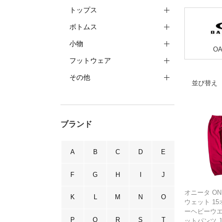
トップス
ボトムス
小物
O
フットウェア
その他
並び替え
ブランド
A
B
C
D
E
F
G
H
I
J
オニータ ON
K
L
M
N
O
ウェット 15
ーヘビーウエ
P
Q
R
S
T
ットパンツ Ja