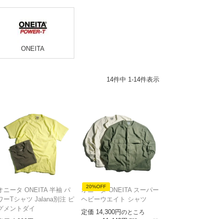
ONEITA
14
件中
1
-
14
件表示
20%OFF
オニータ ONEITA 半袖 パ
オニータ ONEITA スーパー
ワーTシャツ Jalana別注 ピ
ヘビーウエイト シャツ
グメントダイ
定価
14,300
のところ