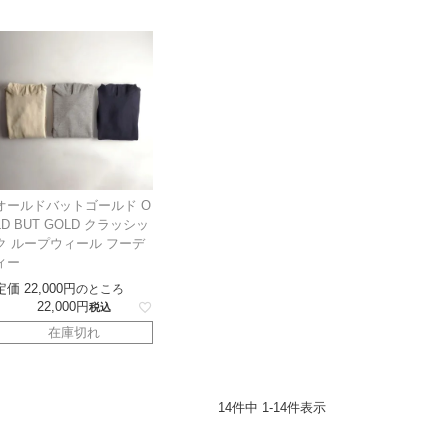
オールドバットゴールド O
LD BUT GOLD クラッシッ
ク ループウィール フーデ
ィー
定価
22,000
のところ
22,000
税込
在庫切れ
14
件中
1
-
14
件表示