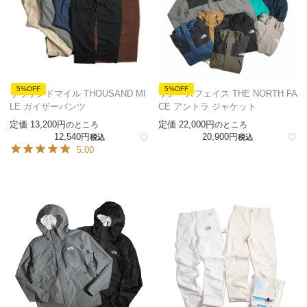
5%OFF
5%OFF
サウザンドマイル THOUSAND MI
ザノースフェイス THE NORTH FA
LE ガイザーパンツ
CE アントラ ジャケット
定価
13,200
定価
22,000
のところ
のところ
12,540
20,900
税込
税込
5.00