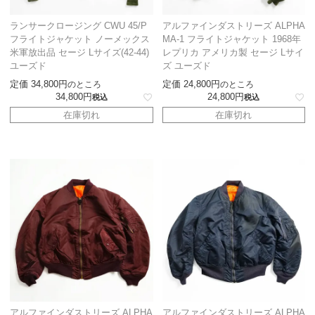
ランサークロージング CWU 45/P
アルファインダストリーズ ALPHA
フライトジャケット ノーメックス
MA-1 フライトジャケット 1968年
米軍放出品 セージ Lサイズ(42-44)
レプリカ アメリカ製 セージ Lサイ
ユーズド
ズ ユーズド
定価
34,800
定価
24,800
のところ
のところ
34,800
24,800
税込
税込
在庫切れ
在庫切れ
アルファインダストリーズ ALPHA
アルファインダストリーズ ALPHA