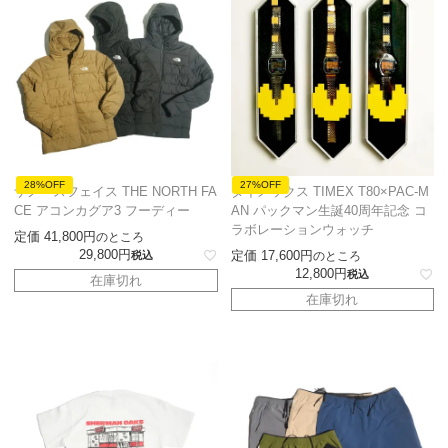
28%OFF
27%OFF
ザノースフェイス THE NORTH FA
タイメックス TIMEX T80×PAC-M
CE アコンカグア3 フーディー
AN パックマン生誕40周年記念 コ
ラボレーションウォッチ
定価
41,800
のところ
29,800
定価
17,600
税込
のところ
12,800
税込
在庫切れ
在庫切れ