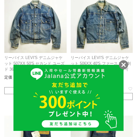
リーバイス LEVI'S デニムジャケ
リーバイス LEVI'S デニムジャケ
ット 507XX 50'S セカンド ユーズ
ット 506XX 40'S ファースト 針刺
ド 36サイズ相当
しシンチバック ユーズド 36サイ
ズ相当
定価
148,000
のところ
148,000
定価
278,000
税込
のところ
278,000
税込
在庫切れ
在庫切れ