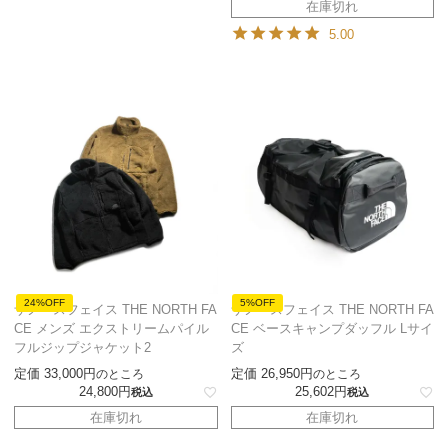
在庫切れ
5.00
24%OFF
5%OFF
ザノースフェイス THE NORTH FA
ザノースフェイス THE NORTH FA
CE メンズ エクストリームパイル
CE ベースキャンプダッフル Lサイ
フルジップジャケット2
ズ
定価
33,000
定価
26,950
のところ
のところ
24,800
25,602
税込
税込
在庫切れ
在庫切れ