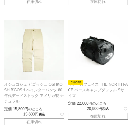
在庫切れ
在庫切れ
5%OFF
オシュコシュ ビゴッシュ OSHKO
ザノースフェイス THE NORTH FA
SH B'GOSH ペインターパンツ 80
CE ベースキャンプダッフル Sサ
年代デッドストック アメリカ製 ナ
イズ
チュラル
定価
22,000
のところ
20,900
定価
15,800
のところ
税込
15,800
税込
在庫切れ
在庫切れ