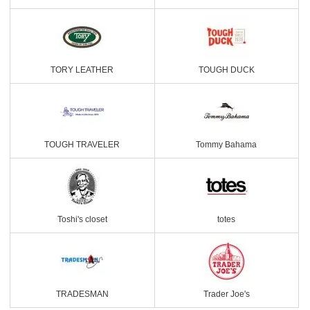
TORY LEATHER
TOUGH DUCK
TOUGH TRAVELER
Tommy Bahama
Toshi's closet
totes
TRADESMAN
Trader Joe's