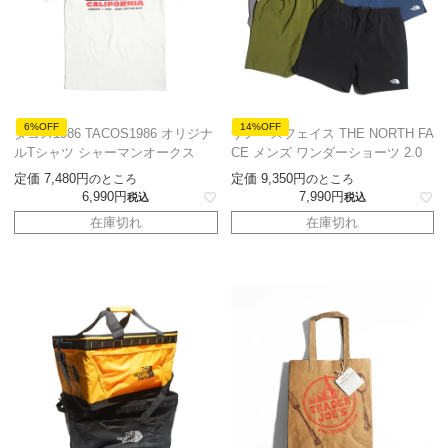
6%OFF
14%OFF
タコス1986 TACOS1986 オリジナ
ザノースフェイス THE NORTH FA
ルTシャツ シャーマンオークス
CE メンズ ワンダーショーツ 2.0
定価
7,480
定価
9,350
のところ
のところ
6,990
7,990
税込
税込
在庫切れ
在庫切れ