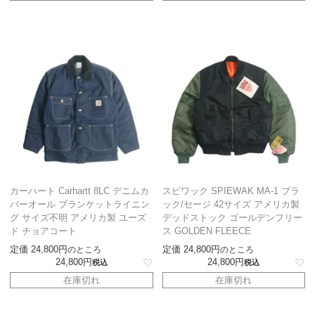
カーハート Carhartt 8LC デニムカ
スピワック SPIEWAK MA-1 ブラ
バーオール ブランケットライニン
ック/セージ 42サイズ アメリカ製
グ サイズ不明 アメリカ製 ユーズ
デッドストック ゴールデンフリー
ド チョアコート
ス GOLDEN FLEECE
定価
24,800
定価
24,800
のところ
のところ
24,800
24,800
税込
税込
在庫切れ
在庫切れ