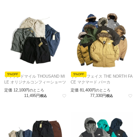
5%OFF
5%OFF
サウザンドマイル THOUSAND MI
ザノースフェイス THE NORTH FA
LE オリジナルコンフィーショーツ
CE マクマード パーカ
定価
12,100
定価
81,400
のところ
のところ
11,495
77,330
税込
税込