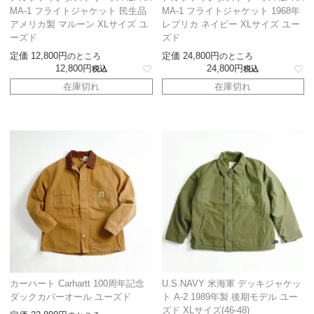
MA-1 フライトジャケット 民生品
MA-1 フライトジャケット 1968年
アメリカ製 マルーン XLサイズ ユ
レプリカ ネイビー XLサイズ ユー
ーズド
ズド
定価
12,800
定価
24,800
のところ
のところ
12,800
24,800
税込
税込
在庫切れ
在庫切れ
カーハート Carhartt 100周年記念
U.S.NAVY 米海軍 デッキジャケッ
ダックカバーオール ユーズド
ト A-2 1989年製 後期モデル ユー
ズド XLサイズ(46-48)