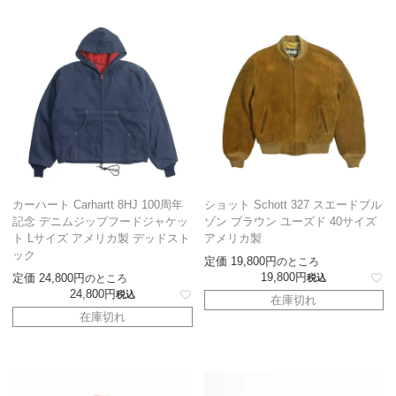
カーハート Carhartt 8HJ 100周年
ショット Schott 327 スエードブル
記念 デニムジップフードジャケッ
ゾン ブラウン ユーズド 40サイズ
ト Lサイズ アメリカ製 デッドスト
アメリカ製
ック
定価
19,800
のところ
19,800
定価
24,800
のところ
税込
24,800
税込
在庫切れ
在庫切れ