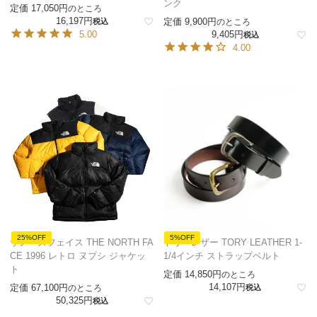
ンク
定価
17,050
のところ
16,197
定価
9,900
税込
のところ
5.00
9,405
税込
4.00
25%OFF
5%OFF
ザノースフェイス THE NORTH FA
トリーレザー TORY LEATHER 1-
CE 1996 レトロ ヌプシ ジャケッ
1/4インチ ストラップベルト
ト
定価
14,850
のところ
14,107
定価
67,100
のところ
税込
50,325
税込