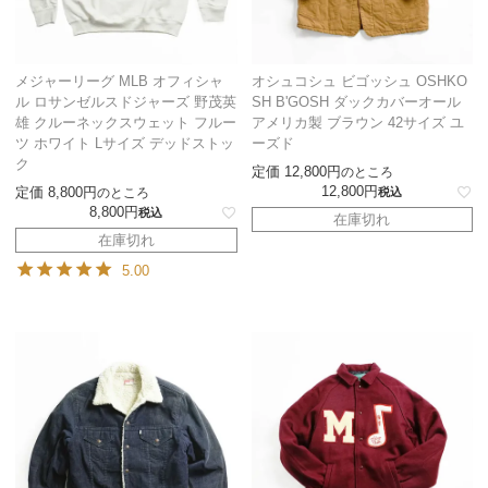
メジャーリーグ MLB オフィシャ
オシュコシュ ビゴッシュ OSHKO
ル ロサンゼルスドジャーズ 野茂英
SH B'GOSH ダックカバーオール
雄 クルーネックスウェット フルー
アメリカ製 ブラウン 42サイズ ユ
ツ ホワイト Lサイズ デッドストッ
ーズド
ク
定価
12,800
のところ
12,800
定価
8,800
のところ
税込
8,800
税込
在庫切れ
在庫切れ
5.00