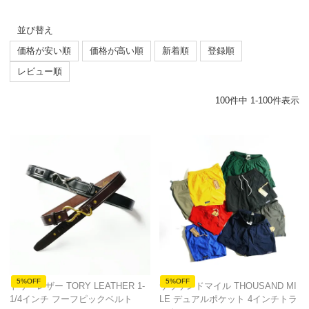
並び替え
価格が安い順
価格が高い順
新着順
登録順
レビュー順
100
件中
1
-
100
件表示
5%OFF
5%OFF
トリーレザー TORY LEATHER 1-
サウザンドマイル THOUSAND MI
1/4インチ フーフピックベルト
LE デュアルポケット 4インチトラ