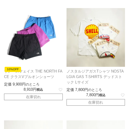
10%OFF
ザノースフェイス THE NORTH FA
ノスタルジアガスTシャツ NOSTA
CE クラスVプルオンショーツ
LGIA GAS T-SHIRTS デッドスト
ック Lサイズ
定価
9,900
のところ
8,910
定価
7,800
税込
のところ
7,800
税込
在庫切れ
在庫切れ