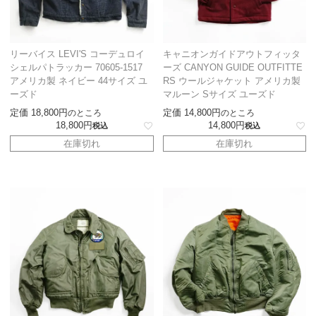
リーバイス LEVI'S コーデュロイ
キャニオンガイドアウトフィッタ
シェルパトラッカー 70605-1517
ーズ CANYON GUIDE OUTFITTE
アメリカ製 ネイビー 44サイズ ユ
RS ウールジャケット アメリカ製
ーズド
マルーン Sサイズ ユーズド
定価
18,800
定価
14,800
のところ
のところ
18,800
14,800
税込
税込
在庫切れ
在庫切れ