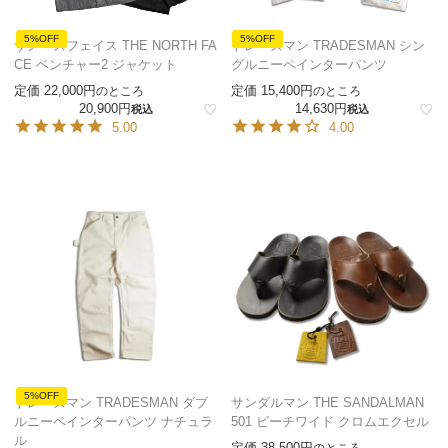
5%OFF
5%OFF
ザノースフェイス THE NORTH FA
トレーズマン TRADESMAN シン
CE ベンチャー2 ジャケット
グルニーペインターパンツ
定価
22,000
定価
15,400
のところ
のところ
20,900
14,630
税込
税込
5.00
4.00
5%OFF
トレーズマン TRADESMAN ダブ
サンダルマン THE SANDALMAN
ルニーペインターパンツ ナチュラ
501 ビーチワイド クロムエクセル
ル
定価
38,500