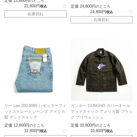
定価
22,800
のところ
22,800
定価
24,800
税込
のところ
24,800
税込
在庫切れ
在庫切れ
リー Lee 200-8995 レギュラーフィ
ガンホー GUNGHO カバーオール
ットストレートジーンズ アメリカ
デッドストック アメリカ製 ブラッ
製 デッドストック
ク プリウォッシュ
定価
12,800
定価
10,800
のところ
のところ
12,800
10,800
税込
税込