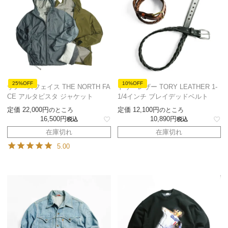
25%OFF
10%OFF
ザノースフェイス THE NORTH FA
トリーレザー TORY LEATHER 1-
CE アルタビスタ ジャケット
1/4インチ ブレイデッドベルト
定価
22,000
定価
12,100
のところ
のところ
16,500
10,890
税込
税込
在庫切れ
在庫切れ
5.00