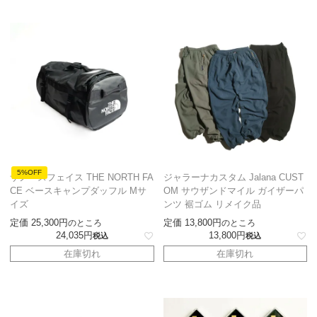
5%OFF
ザノースフェイス THE NORTH FA
ジャラーナカスタム Jalana CUST
CE ベースキャンプダッフル Mサ
OM サウザンドマイル ガイザーパ
イズ
ンツ 裾ゴム リメイク品
定価
25,300
定価
13,800
のところ
のところ
24,035
13,800
税込
税込
在庫切れ
在庫切れ