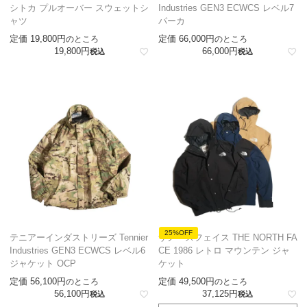
シトカ プルオーバー スウェットシ
Industries GEN3 ECWCS レベル7
ャツ
パーカ
定価
19,800
定価
66,000
のところ
のところ
19,800
66,000
税込
税込
25%OFF
テニアーインダストリーズ Tennier
ザノースフェイス THE NORTH FA
Industries GEN3 ECWCS レベル6
CE 1986 レトロ マウンテン ジャ
ジャケット OCP
ケット
定価
56,100
定価
49,500
のところ
のところ
56,100
37,125
税込
税込