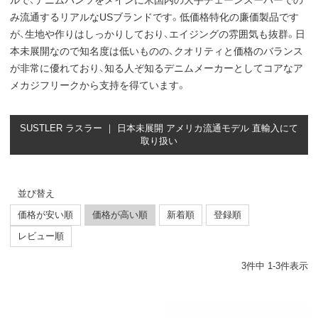
ルで、デニムパンツをメインに米国内の大手チェーンスーパーでの
み流通するリアルなUSブランドです。低価格特化の廉価製品です
が、生地や作りはしっかりしており、エイジングの雰囲気も抜群。日
本未展開なので知名度は低いものの、クオリティと価格のバランス
が非常に優れており、知る人ぞ知るデニムメーカーとしてコアなア
メカジフリークから支持を得ています。
SUSTLER ラスラー ｜ 日本未展開 アメリカ流通モデル 直輸入にて
取り扱い
並び替え
価格が安い順
価格が高い順
新着順
登録順
レビュー順
3
件中
1
-
3
件表示