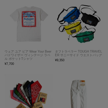
ウェア ユア ビア Wear Your Beer
タフトラベラー TOUGH TRAVEL
バドワイザー ヴィンテージ ラベ
ER サニーサイド ウエストバッグ
ル ポケットTシャツ
¥
9,350
¥
7,700