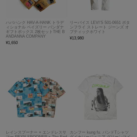
ハバハンク HAV-A-HANK トラデ
リーバイス LEVI’S 501-0651 ボタ
ィショナル ペイズリー バンダナ
ンフライ ストレート ジーンズ オ
ギフトボックス 2枚セットTHE B
プティックホワイト
ANDANNA COMPANY
¥
13,980
¥
1,650
レインスプーナー × エンドレスサ
カンフー kung fu. バンドTシャツ
マー REYN SPOONER × The End
ダイナソージュニア グリーンマイ