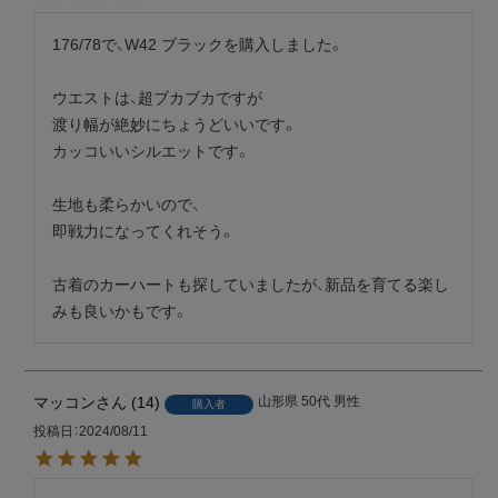
176/78で、W42 ブラックを購入しました。

ウエストは、超ブカブカですが

渡り幅が絶妙にちょうどいいです。

カッコいいシルエットです。

生地も柔らかいので、

即戦力になってくれそう。

古着のカーハートも探していましたが、新品を育てる楽し
みも良いかもです。
マッコン
14
山形県
50代
男性
購入者
投稿日
2024/08/11