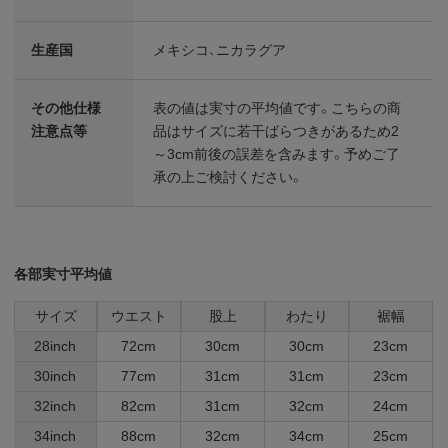
生産国
メキシコ、ニカラグア
その他仕様
表の値は実寸の平均値です。こちらの商
注意点等
品はサイズに若干ばらつきがあるため2
～3cm前後の誤差を含みます。予めご了
承の上ご検討ください。
各部実寸平均値
サイズ
ウエスト
股上
わたり
裾幅
28inch
72cm
30cm
30cm
23cm
30inch
77cm
31cm
31cm
23cm
32inch
82cm
31cm
32cm
24cm
34inch
88cm
32cm
34cm
25cm