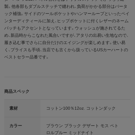
製。他各部もダブルステッチで縫われ、負荷がかかる部分はバータ
ック補強。サイドのツールポケットやハンマーループといったペイ
ンターディティールに加え、ヒップポケットに付くレザーのネーム
パッチもアクセントとなっています。ウォッシュが施されてるた
め、新品時からこなれた風合いですが、アタリの出易い生地なので、
履き込む事でさらに自分だけのエイジングが楽しめます。使い易
く、プライスも手頃、当店でも古くから扱っているUSカーハートの
ベストセラー品番です。
商品スペック
素材
コットン100％12oz. コットンダック
カラー
ブラウン ブラック デザート モス ペト
ロルブルー ミッドナイト