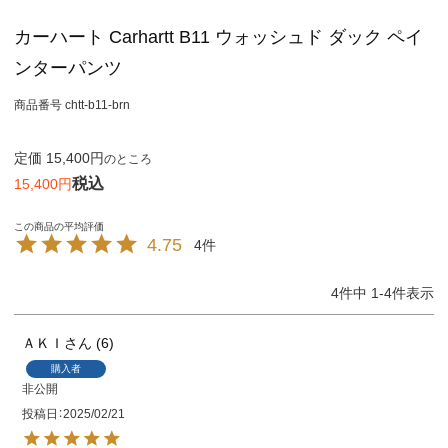
カーハート Carhartt B11 ウォッシュド ダック ペイ
ンターパンツ
商品番号
chtt-b11-brn
定価
15,400
のところ
税込
15,400
4.75
4
4
件中
1
-
4
件表示
ＡＫＩ
6
購入者
非公開
投稿日
2025/02/21