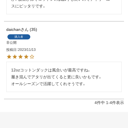
スにピッタリです。
daichan
35
購入者
非公開
投稿日
2023/11/13
12ozコットンダックは風合いが最高ですね。

履き混んでアタリが出てくると更に良いかもです。

オールシーズンで活躍してくれそうです。
4
件中
1
-
4
件表示