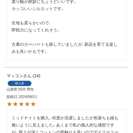
渡り幅が絶妙にちょうどいいです。

カッコいいシルエットです。

生地も柔らかいので、

即戦力になってくれそう。

古着のカーハートも探していましたが、新品を育てる楽し
みも良いかもです。
マッコン
14
購入者
山形県
50代
男性
投稿日
2024/08/11
ミッドナイトを購入。何度か洗濯しましたが色落ちも縮も
無いように見えました。あくまで私の個人的な感想です
が。股上が深くコットンの肌触りも良いのでデイリーユー