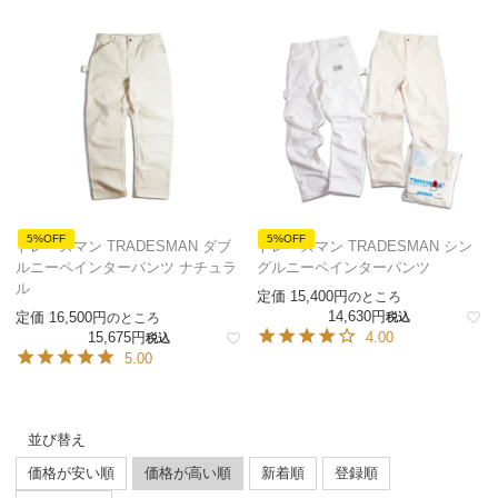
5%OFF
5%OFF
トレーズマン TRADESMAN ダブ
トレーズマン TRADESMAN シン
ルニーペインターパンツ ナチュラ
グルニーペインターパンツ
ル
定価
15,400
のところ
14,630
定価
16,500
のところ
税込
15,675
4.00
税込
5.00
並び替え
価格が安い順
価格が高い順
新着順
登録順