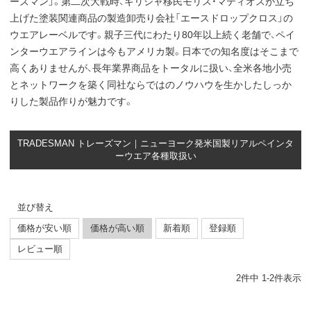
ーズマン」。第二次大戦時、ギリシャ移民モリス・マティオスが立ち
上げた塗装関連商品の製造卸売り会社「エースドロップクロス」の
ウエアレーベルです。親子三代にわたり80年以上続く老舗で、ペイ
ンターウエアラインは今もアメリカ製。日本での知名度はそこまで
高くありませんが、長年業界商品をトータルに扱い、全米各地小売
とネットワークを築く同社ならではのノウハウを生かしたしっか
りした製品作りが魅力です。
TRADESMAN トレーズマン｜ニューヨーク発米国製リアルペインタ
ーウエア各種取扱い
並び替え
価格が安い順
価格が高い順
新着順
登録順
レビュー順
2
件中
1
-
2
件表示