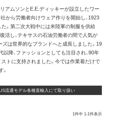
ィリアムソンとE.E.ディッキーが設立したワー
社から労働者向けウェア作りを開始し、1923
ました。第二次大戦中には米陸軍の制服を供給
が復活し、テキサスの石油労働者の間で人気が
ーズは世界的なブランドへと成長しました。19
0年代以降、ファッションとしても注目され、90年
ィストに支持されました。今では作業着だけで
す。
ツ他 US流通モデル各種直輸入にて取り扱い
1
件中
1
-
1
件表示