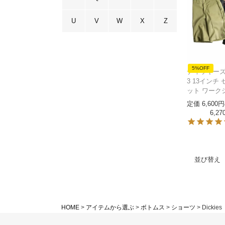
U
V
W
X
Z
5%OFF
ディッキーズ Di
3 13インチ
ット ワーク
定価
6,600
6,27
並び替え
HOME
アイテムから選ぶ
ボトムス
ショーツ
Dickies