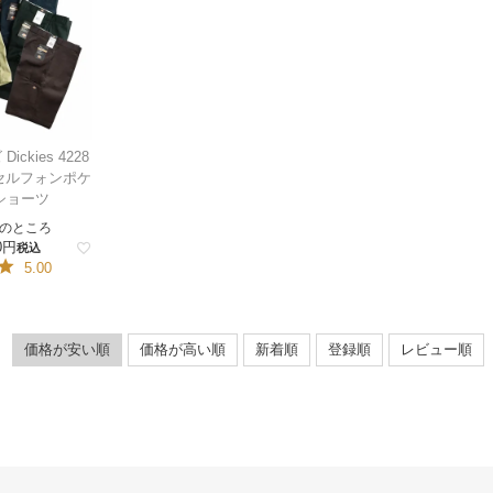
ckies 4228
 セルフォンポケ
ショーツ
のところ
0
税込
5.00
価格が安い順
価格が高い順
新着順
登録順
レビュー順