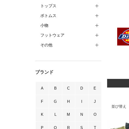
トップス
ボトムス
小物
フットウェア
その他
ブランド
A
B
C
D
E
F
G
H
I
J
並び替え
K
L
M
N
O
P
Q
R
S
T