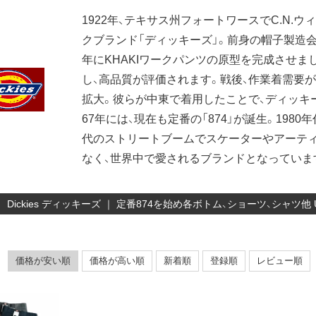
1922年、テキサス州フォートワースでC.N.ウ
クブランド「ディッキーズ」。前身の帽子製造会
年にKHAKIワークパンツの原型を完成させ
し、高品質が評価されます。戦後、作業着需要
拡大。彼らが中東で着用したことで、ディッキ
67年には、現在も定番の「874」が誕生。198
代のストリートブームでスケーターやアーテ
なく、世界中で愛されるブランドとなっていま
Dickies ディッキーズ ｜ 定番874を始め各ボトム、ショーツ、シャ
価格が安い順
価格が高い順
新着順
登録順
レビュー順